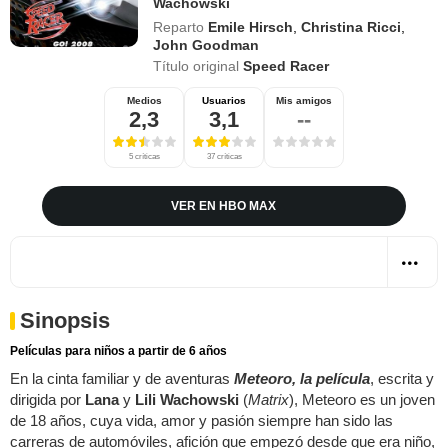
Wachowski
Reparto
Emile Hirsch
,
Christina Ricci
,
John Goodman
Título original
Speed Racer
Medios
Usuarios
Mis amigos
2,3
3,1
--
5 críticas
37 críticas
VER EN HBO MAX
Sinopsis
Películas para niños a partir de 6 años
En la cinta familiar y de aventuras
Meteoro, la película
, escrita y
dirigida por
Lana
y
Lili Wachowski
(
Matrix
), Meteoro es un joven
de 18 años, cuya vida, amor y pasión siempre han sido las
carreras de automóviles, afición que empezó desde que era niño,