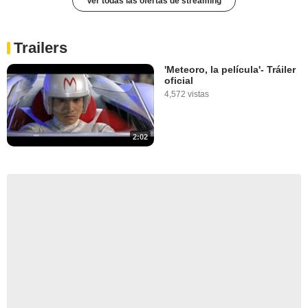
Ver todas las ofertas de streaming
Trailers
'Meteoro, la película'- Tráiler
oficial
4,572 vistas
2:02