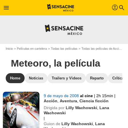
profil
menu
search
Inicio
Películas en cartelera
Todas las películas
Todas las películas de Acción
M
Meteoro, la película
Home
Noticias
Trailers y Videos
Reparto
Críticas
9 de mayo de 2008
al cine
|
2h 15min
|
Acción
,
Aventura
,
Ciencia ficción
Dirigida por
Lilly Wachowski
,
Lana
Wachowski
|
Guion de
Lilly Wachowski
,
Lana