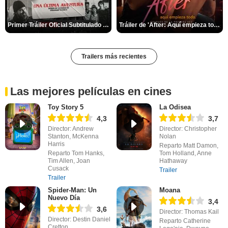
Primer Tráiler Oficial Subtitulado de 'Una última aventura: Detrás de cámaras de Stranger Things 5'
Tráiler de 'After: Aquí empieza todo'
Trailers más recientes
Las mejores películas en cines
Toy Story 5
La Odisea
4,3
3,7
Director: Andrew
Director: Christopher
Stanton, McKenna
Nolan
Harris
Reparto Matt Damon,
Reparto Tom Hanks,
Tom Holland, Anne
Tim Allen, Joan
Hathaway
Cusack
Trailer
Trailer
Spider-Man: Un
Moana
Nuevo Día
3,4
3,6
Director: Thomas Kail
Director: Destin Daniel
Reparto Catherine
Cretton