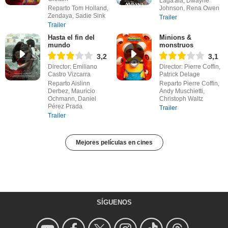
Laga'aia, Dwayne
Reparto Tom Holland,
Johnson, Rena Owen
Zendaya, Sadie Sink
Trailer
Trailer
Hasta el fin del
Minions &
mundo
monstruos
3,2
3,1
Director: Emiliano
Director: Pierre Coffin,
Castro Vizcarra
Patrick Delage
Reparto Aislinn
Reparto Pierre Coffin,
Derbez, Mauricio
Andy Muschietti,
Ochmann, Daniel
Christoph Waltz
Pérez Prada
Trailer
Trailer
Mejores películas en cines
SÍGUENOS