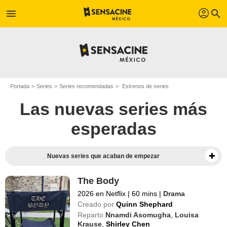
profil
menu
search
Portada
Series
Series recomendadas
Estrenos de series
Las nuevas series más
esperadas
Nuevas series que acaban de empezar
The Body
2026 en Netflix
|
60 mins
|
Drama
Creado por
Quinn Shephard
Reparto
Nnamdi Asomugha
,
Louisa
Krause
,
Shirley Chen