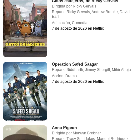
Gatos callejeros, de Ricky Gervais
Dirigida por
Ricky Gervais
Reparto
Ricky Gervais
,
Andrew Brooke
,
David
Earl
Animación
,
Comedia
7 de agosto de 2026 en Netflix
Operation Safed Saagar
Reparto
Siddharth
,
Jimmy Shergill
,
Mihir Ahuja
Acción
,
Drama
7 de agosto de 2026 en Netflix
Anna Pigeon
Dirigida por
Morwyn Brebner
Reparto
Tracy Spiridakos
,
Manuel Rodriguez-