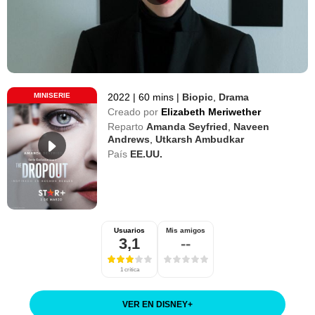
MINISERIE
2022
|
60 mins
|
Biopic
,
Drama
Creado por
Elizabeth Meriwether
Reparto
Amanda Seyfried
,
Naveen
Andrews
,
Utkarsh Ambudkar
País
EE.UU.
Usuarios
Mis amigos
3,1
--
1 crítica
VER EN DISNEY
+