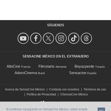
SÍGUENOS
SENSACINE MÉXICO EN EL EXTRANJERO
AlloCiné
Filmstarts
Beyazperde
Francia
Alemania
Turquía
AdoroCinema
Sensacine
Brasil
España
Acerca de SensaCine México
|
Contacta con nosotros
|
Términos de uso
|
Política de Privacidad
|
©SensaCine México
Al continuar navegando en SensaCine México, usted acepta