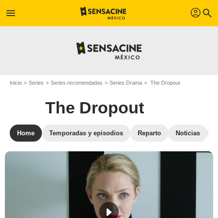
profil
menu
search
Inicio
Series
Series recomendadas
Series Drama
The Dropout
The Dropout
Home
Temporadas y episodios
Reparto
Noticias