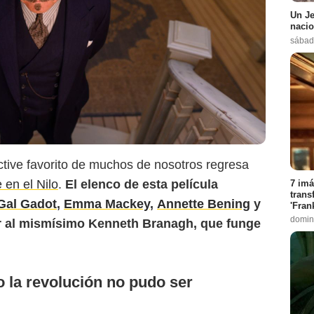
Un Je
nacio
sábado
ective favorito de muchos de nosotros regresa
 en el Nilo
.
El elenco de esta película
7 imá
trans
Gal Gadot
,
Emma Mackey
,
Annette Bening
y
'Fran
domin
r al mismísimo Kenneth Branagh, que funge
 la revolución no pudo ser