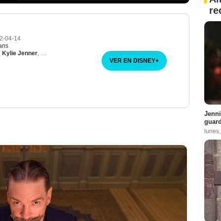
re
2-04-14
ans
,
Kylie Jenner
,
Kendall Jenner
VER EN DISNEY
+
Jenni
guard
lunes,