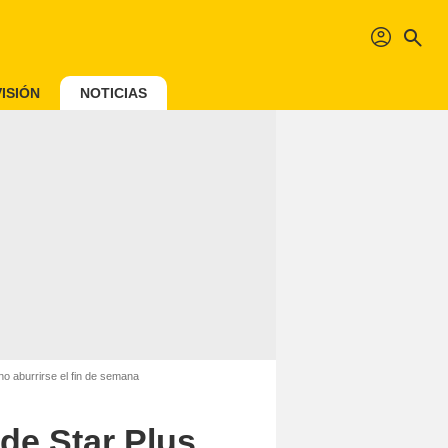
profil
search
ISIÓN
NOTICIAS
o aburrirse el fin de semana
de Star Plus