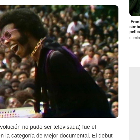
‘Fran
símbo
pelíc
domin
evolución no pudo ser televisada)
fue el
n la categoría de Mejor documental. El debut