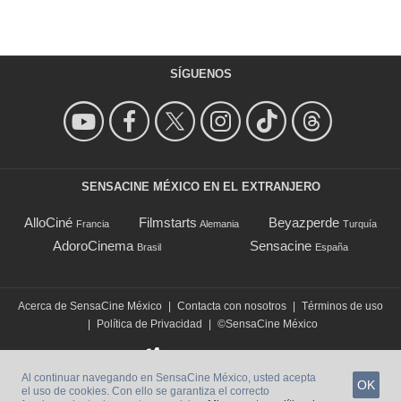
SÍGUENOS
SENSACINE MÉXICO EN EL EXTRANJERO
AlloCiné
Filmstarts
Beyazperde
Francia
Alemania
Turquía
AdoroCinema
Sensacine
Brasil
España
Acerca de SensaCine México
|
Contacta con nosotros
|
Términos de uso
|
Política de Privacidad
|
©SensaCine México
Al continuar navegando en SensaCine México, usted acepta
OK
el uso de cookies. Con ello se garantiza el correcto