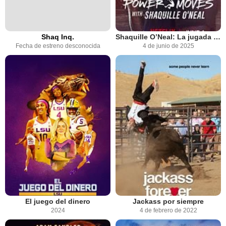
Shaq Inq.
Shaquille O’Neal: La jugada maestra de Reebok
Fecha de estreno desconocida
4 de junio de 2025
El juego del dinero
Jackass por siempre
2024
4 de febrero de 2022