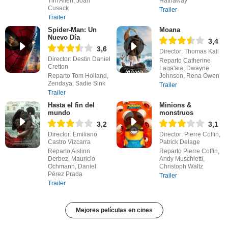
Tim Allen, Joan
Hathaway
Cusack
Trailer
Trailer
Spider-Man: Un
Moana
Nuevo Día
3,4
3,6
Director: Thomas Kail
Director: Destin Daniel
Reparto Catherine
Cretton
Laga'aia, Dwayne
Reparto Tom Holland,
Johnson, Rena Owen
Zendaya, Sadie Sink
Trailer
Trailer
Hasta el fin del
Minions &
mundo
monstruos
3,2
3,1
Director: Emiliano
Director: Pierre Coffin,
Castro Vizcarra
Patrick Delage
Reparto Aislinn
Reparto Pierre Coffin,
Derbez, Mauricio
Andy Muschietti,
Ochmann, Daniel
Christoph Waltz
Pérez Prada
Trailer
Trailer
Mejores películas en cines