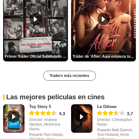
Primer Tráiler Oficial Subtitulado de 'Una última aventura: Detrás de cámaras de Stranger Things 5'
Tráiler de 'After: Aquí empieza todo'
Trailers más recientes
Las mejores películas en cines
Toy Story 5
La Odisea
4,3
3,7
Director: Andrew
Director: Christopher
Stanton, McKenna
Nolan
Harris
Reparto Matt Damon,
Reparto Tom Hanks,
Tom Holland, Anne