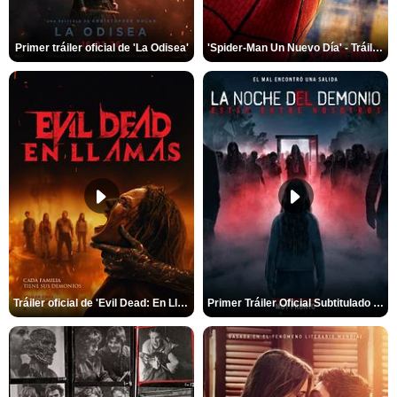
Primer tráiler oficial de 'La Odisea'
'Spider-Man Un Nuevo Día' - Tráiler oficial subtitulado
Tráiler oficial de 'Evil Dead: En Llamas'
Primer Tráiler Oficial Subtitulado de 'La Noche Del Demonio: Están Entre Nosotros'