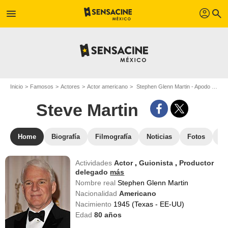
profil
menu
search
Inicio
Famosos
Actores
Actor americano
Stephen Glenn Martin - Apodo : Steve Martin
Steve Martin
Home
Biografía
Filmografía
Noticias
Fotos
St
Actividades
Actor
,
Guionista
,
Productor
delegado
más
Nombre real
Stephen Glenn Martin
Nacionalidad
Americano
Nacimiento
1945 (Texas - EE-UU)
Edad
80
años