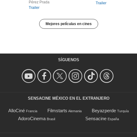
Pérez Prada
Trailer
Trailer
Mejores películas en cines
SÍGUENOS
SENSACINE MÉXICO EN EL EXTRANJERO
AlloCiné
Filmstarts
Beyazperde
Francia
Alemania
Turquía
AdoroCinema
Sensacine
Brasil
España