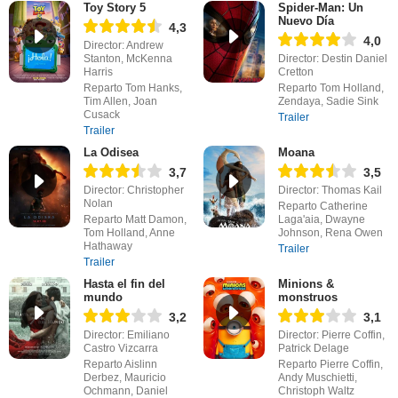
Toy Story 5
Spider-Man: Un
Nuevo Día
4,3
4,0
Director: Andrew
Stanton, McKenna
Director: Destin Daniel
Harris
Cretton
Reparto Tom Hanks,
Reparto Tom Holland,
Tim Allen, Joan
Zendaya, Sadie Sink
Cusack
Trailer
Trailer
La Odisea
Moana
3,7
3,5
Director: Christopher
Director: Thomas Kail
Nolan
Reparto Catherine
Reparto Matt Damon,
Laga'aia, Dwayne
Tom Holland, Anne
Johnson, Rena Owen
Hathaway
Trailer
Trailer
Hasta el fin del
Minions &
mundo
monstruos
3,2
3,1
Director: Emiliano
Director: Pierre Coffin,
Castro Vizcarra
Patrick Delage
Reparto Aislinn
Reparto Pierre Coffin,
Derbez, Mauricio
Andy Muschietti,
Ochmann, Daniel
Christoph Waltz