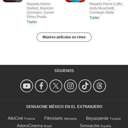
Reparto Aislinn
Reparto Pierre Coffin,
Derbez, Mauricio
Andy Muschietti,
Ochmann, Daniel
Christoph Waltz
Pérez Prada
Trailer
Trailer
Mejores películas en cines
SÍGUENOS
SENSACINE MÉXICO EN EL EXTRANJERO
AlloCiné
Filmstarts
Beyazperde
Francia
Alemania
Turquía
AdoroCinema
Sensacine
Brasil
España