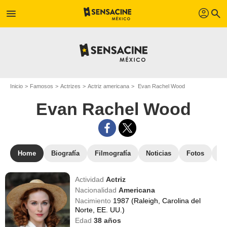
profil
menu
search
Inicio
Famosos
Actrizes
Actriz americana
Evan Rachel Wood
Evan Rachel Wood
Home
Biografía
Filmografía
Noticias
Fotos
St
Actividad
Actriz
Nacionalidad
Americana
Nacimiento
1987 (Raleigh, Carolina del
Norte, EE. UU.)
Edad
38
años