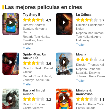
Las mejores películas en cines
Toy Story 5
La Odisea
4,3
3,7
Director: Andrew
Director: Christopher
Stanton, McKenna
Nolan
Harris
Reparto Matt Damon,
Reparto Tom Hanks,
Tom Holland, Anne
Tim Allen, Joan
Hathaway
Cusack
Trailer
Trailer
Spider-Man: Un
Moana
Nuevo Día
3,4
3,6
Director: Thomas Kail
Director: Destin Daniel
Reparto Catherine
Cretton
Laga'aia, Dwayne
Reparto Tom Holland,
Johnson, Rena Owen
Zendaya, Sadie Sink
Trailer
Trailer
Hasta el fin del
Minions &
mundo
monstruos
3,2
3,1
Director: Emiliano
Director: Pierre Coffin,
Castro Vizcarra
Patrick Delage