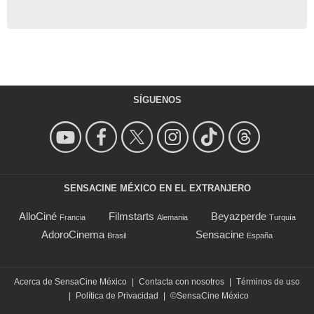
SÍGUENOS
SENSACINE MÉXICO EN EL EXTRANJERO
AlloCiné
Filmstarts
Beyazperde
Francia
Alemania
Turquía
AdoroCinema
Sensacine
Brasil
España
Acerca de SensaCine México
|
Contacta con nosotros
|
Términos de uso
|
Política de Privacidad
|
©SensaCine México