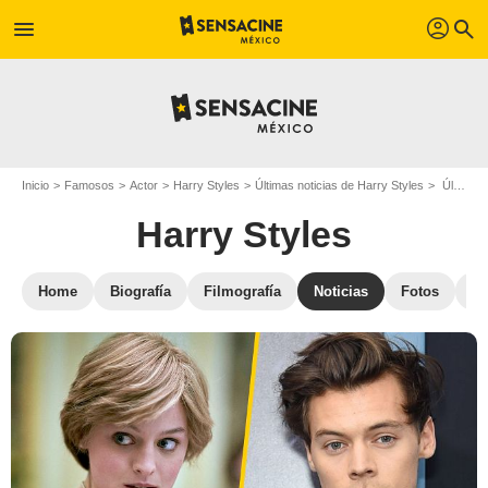
profil
menu
search
Inicio
Famosos
Actor
Harry Styles
Últimas noticias de Harry Styles
Últimas noticias Harry Styles - Página 8
Harry Styles
Home
Biografía
Filmografía
Noticias
Fotos
St