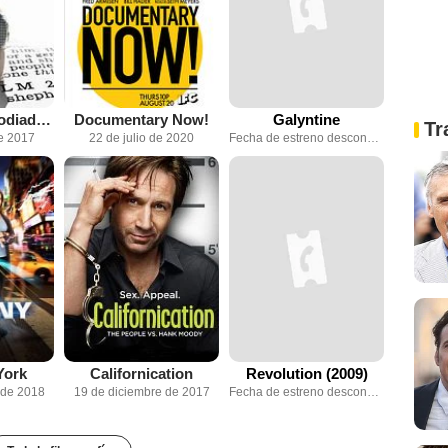
La mujer más odiada de Estados Unidos
Documentary Now!
Galyntine
Tr
e 2017
22 de julio de 2020
Fecha de estreno desconocida
York
Californication
Revolution (2009)
 de 2018
19 de diciembre de 2017
Fecha de estreno desconocida