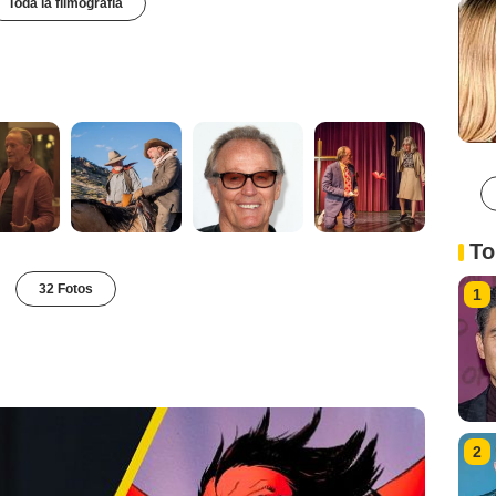
Toda la filmografía
To
32 Fotos
1
2