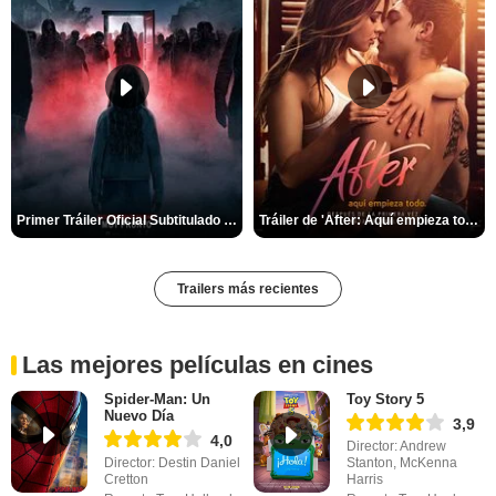
Primer Tráiler Oficial Subtitulado de 'La Noche Del Demonio: Están Entre Nosotros'
Tráiler de 'After: Aquí empieza todo'
Trailers más recientes
Las mejores películas en cines
Spider-Man: Un
Toy Story 5
Nuevo Día
3,9
4,0
Director: Andrew
Director: Destin Daniel
Stanton, McKenna
Cretton
Harris