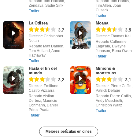
Reparto Tom Holland,
Reparto Tom Hanks,
Zendaya, Sadie Sink
Tim Allen, Joan
Cusack
Trailer
Trailer
La Odisea
Moana
3,7
3,5
Director: Christopher
Director: Thomas Kail
Nolan
Reparto Catherine
Reparto Matt Damon,
Laga'aia, Dwayne
Tom Holland, Anne
Johnson, Rena Owen
Hathaway
Trailer
Trailer
Hasta el fin del
Minions &
mundo
monstruos
3,2
3,1
Director: Emiliano
Director: Pierre Coffin,
Castro Vizcarra
Patrick Delage
Reparto Aislinn
Reparto Pierre Coffin,
Derbez, Mauricio
Andy Muschietti,
Ochmann, Daniel
Christoph Waltz
Pérez Prada
Trailer
Trailer
Mejores películas en cines