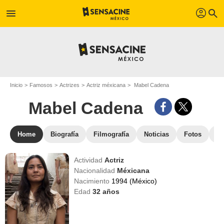
profil
menu
search
Inicio
Famosos
Actrizes
Actriz méxicana
Mabel Cadena
Mabel Cadena
Home
Biografía
Filmografía
Noticias
Fotos
St
Actividad
Actriz
Nacionalidad
Méxicana
Nacimiento
1994 (México)
Edad
32
años