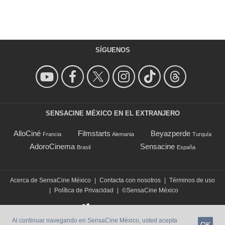
SÍGUENOS
SENSACINE MÉXICO EN EL EXTRANJERO
AlloCiné
Filmstarts
Beyazperde
Francia
Alemania
Turquía
AdoroCinema
Sensacine
Brasil
España
Acerca de SensaCine México
|
Contacta con nosotros
|
Términos de uso
|
Política de Privacidad
|
©SensaCine México
Al continuar navegando en SensaCine México, usted acepta
OK