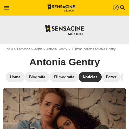
profil
menu
search
Inicio
Famosos
Actriz
Antonia Gentry
Últimas noticias Antonia Gentry
Antonia Gentry
Home
Biografía
Filmografía
Noticias
Fotos
St