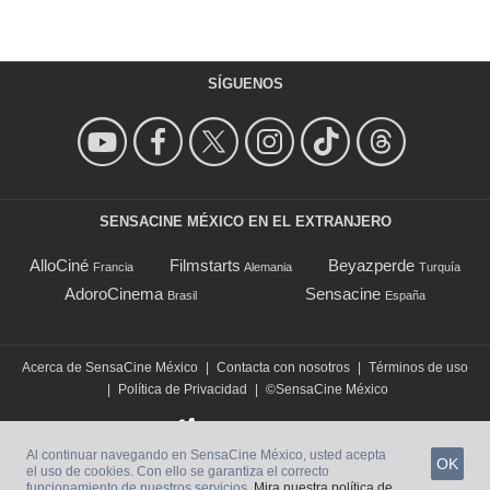
SÍGUENOS
SENSACINE MÉXICO EN EL EXTRANJERO
AlloCiné
Filmstarts
Beyazperde
Francia
Alemania
Turquía
AdoroCinema
Sensacine
Brasil
España
Acerca de SensaCine México
|
Contacta con nosotros
|
Términos de uso
|
Política de Privacidad
|
©SensaCine México
Al continuar navegando en SensaCine México, usted acepta
OK
el uso de cookies. Con ello se garantiza el correcto
funcionamiento de nuestros servicios.
Mira nuestra política de