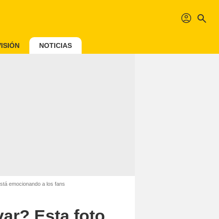
profil
search
ISIÓN
NOTICIAS
está emocionando a los fans
ar? Esta foto