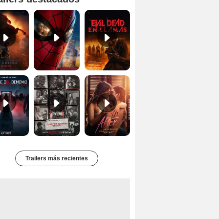
Primer tráiler oficial de 'La Odisea'
'Spider-Man Un Nuevo Día' - Tráiler oficial subtitulado
Tráiler oficial de 'Evil Dead: En Llamas'
Primer Tráiler Oficial Subtitulado de 'La Noche Del Demonio: Están Entre Nosotros'
Primer Tráiler Oficial Subtitulado de 'Una última aventura: Detrás de cámaras de Stranger Things 5'
Tráiler de 'After: Aquí empieza todo'
Trailers más recientes