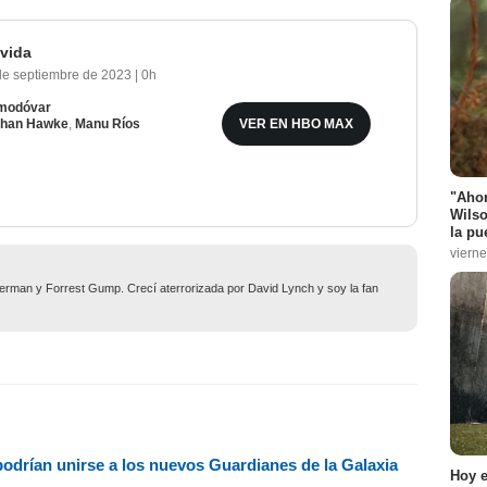
 vida
de septiembre de 2023
|
0h
lmodóvar
VER EN HBO MAX
than Hawke
,
Manu Ríos
"Ahor
Wilso
la pu
vierne
man y Forrest Gump. Crecí aterrorizada por David Lynch y soy la fan
podrían unirse a los nuevos Guardianes de la Galaxia
Hoy e