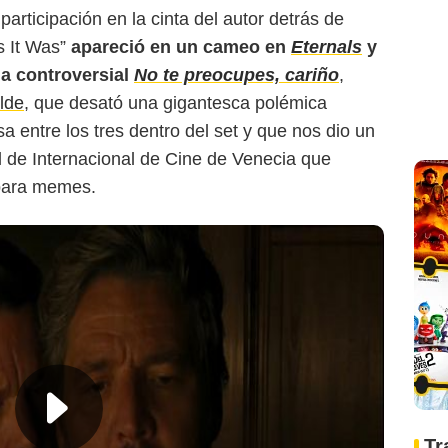
rticipación en la cinta del autor detrás de
s It Was”
apareció en un cameo en
Eternals
y
la controversial
No te preocupes, cariño
,
ilde
, que desató una gigantesca polémica
a entre los tres dentro del set y que nos dio un
l de Internacional de Cine de Venecia que
 para memes.
Tr