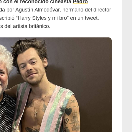
ó con el reconocido cineasta
Pedro
ida por Agustín Almodóvar, hermano del director
scribió “Harry Styles y mi bro” en un tweet,
 del artista británico.