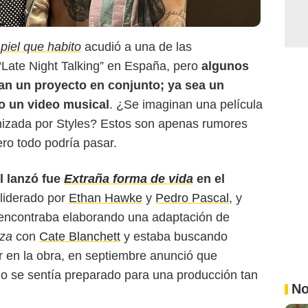
piel que habito
acudió a una de las
 “Late Night Talking” en España, pero
algunos
ean un proyecto en conjunto; ya sea un
so un video musical
. ¿Se imaginan una película
onizada por Styles? Estos son apenas rumores
ro todo podría pasar.
l lanzó fue
Extraña forma de vida
en el
 liderado por
Ethan Hawke
y
Pedro Pascal
, y
encontraba elaborando una adaptación de
eza
con
Cate Blanchett
y estaba buscando
r en la obra, en septiembre anunció que
o se sentía preparado para una producción tan
No