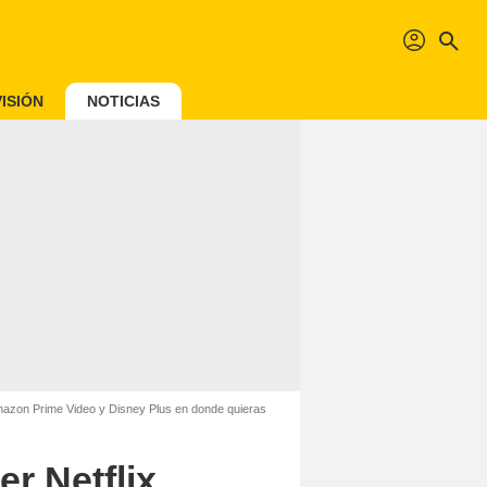
profil
search
ISIÓN
NOTICIAS
Amazon Prime Video y Disney Plus en donde quieras
r Netflix,