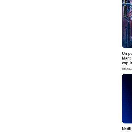
Un pe
Man: 
expli
miérc
Netfl