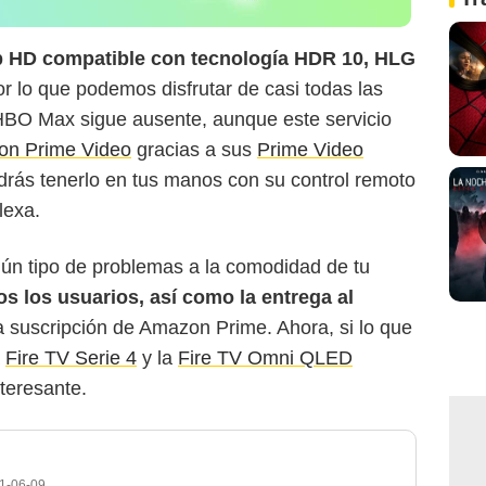
p HD compatible con tecnología HDR 10, HLG
or lo que podemos disfrutar de casi todas las
HBO Max sigue ausente, aunque este servicio
n Prime Video
gracias a sus
Prime Video
drás tenerlo en tus manos con su control remoto
lexa.
ngún tipo de problemas a la comodidad de tu
os los usuarios, así como la entrega al
a suscripción de Amazon Prime. Ahora, si lo que
a
Fire TV Serie 4
y la
Fire TV Omni QLED
teresante.
1-06-09