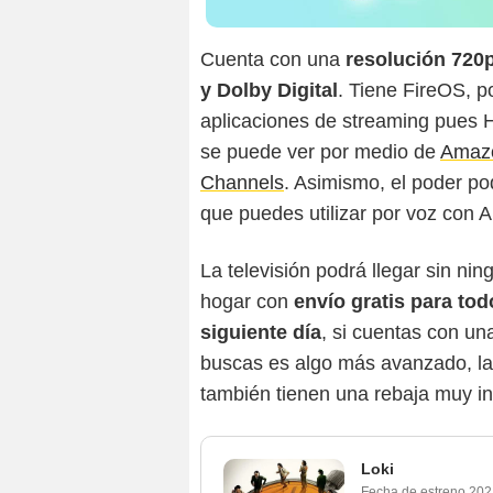
Cuenta con una
resolución 720
y Dolby Digital
. Tiene FireOS, p
aplicaciones de streaming pues 
se puede ver por medio de
Amazo
Channels
. Asimismo, el poder po
que puedes utilizar por voz con A
La televisión podrá llegar sin ni
hogar con
envío gratis para tod
siguiente día
, si cuentas con un
buscas es algo más avanzado, l
también tienen una rebaja muy in
Loki
Fecha de estreno
202