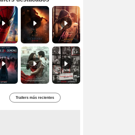
'Spider-Man Un Nuevo Día' - Tráiler oficial subtitulado
Primer tráiler oficial de 'La Odisea'
Tráiler de 'After: Aquí empieza todo'
Primer Tráiler Oficial Subtitulado de 'La Noche Del Demonio: Están Entre Nosotros'
Primer Tráiler Oficial de 'Hasta el fin del mundo'
Primer Tráiler Oficial Subtitulado de 'Una última aventura: Detrás de cámaras de Stranger Things 5'
Trailers más recientes