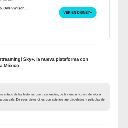
no
,
Owen Wilson
,
Wunmi Mosaku
VER EN DISNEY
+
streaming! Sky+, la nueva plataforma con
a a México
 encantado de las historias que trascienden, de la ciencia ficción, del olor a
r a una sala. De esos viejos cines con asientos aterciopelados y películas de