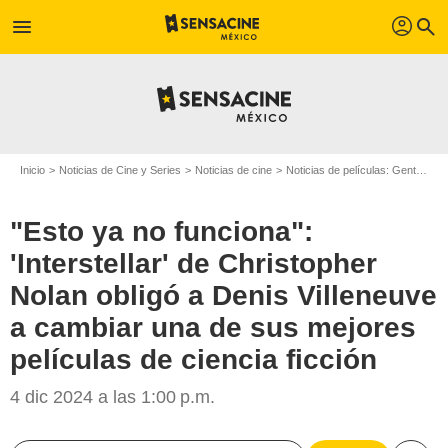
profil
menu
search
Inicio
Noticias de Cine y Series
Noticias de cine
Noticias de películas: Gente
"E
"Esto ya no funciona":
'Interstellar' de Christopher
Nolan obligó a Denis Villeneuve
a cambiar una de sus mejores
películas de ciencia ficción
4 dic 2024 a las 1:00 p.m.