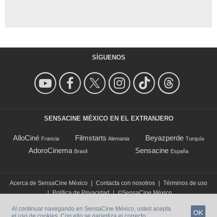
SÍGUENOS
SENSACINE MÉXICO EN EL EXTRANJERO
AlloCiné
Filmstarts
Beyazperde
Francia
Alemania
Turquía
AdoroCinema
Sensacine
Brasil
España
Acerca de SensaCine México
|
Contacta con nosotros
|
Términos de uso
|
Política de Privacidad
|
©SensaCine México
Al continuar navegando en SensaCine México, usted acepta
OK
el uso de cookies. Con ello se garantiza el correcto