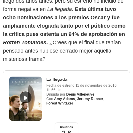
llegó dos años antes, pero su estreno no incidió de
forma negativa en
La llegada
.
Esta última tuvo
ocho nominaciones a los premios Oscar y fue
ampliamente elogiada tanto por el público como
la crítica pues ostenta un 94% de aprobación en
Rotten Tomatoes
.
¿Crees que el final que tenían
pensado antes hubiese cerrado mejor aquella
misteriosa trama?
La llegada
Fecha de estreno
11 de noviembre de 2016
|
1h 56min
Dirigida por
Denis Villeneuve
Con
Amy Adams
,
Jeremy Renner
,
Forest Whitaker
Usuarios
2,8