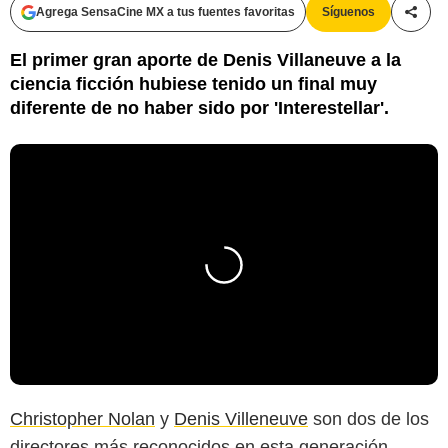
Agrega SensaCine MX a tus fuentes favoritas
Síguenos
Compa
El primer gran aporte de Denis Villaneuve a la
ciencia ficción hubiese tenido un final muy
diferente de no haber sido por 'Interestellar'.
Christopher Nolan
y
Denis Villeneuve
son dos de los
directores más reconocidos en esta generación,