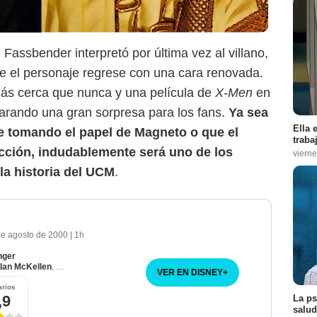
assbender interpretó por última vez al villano,
e el personaje regrese con una cara renovada.
más cerca que nunca y una película de
X-Men
en
arando una gran sorpresa para los fans.
Ya sea
Ella 
 tomando el papel de Magneto o que el
traba
ección, indudablemente será uno de los
vierne
a historia del UCM
.
de agosto de 2000
|
1h
nger
Ian McKellen
,
Hugh Jackman
VER EN DISNEY
+
rios
,9
La ps
salud