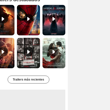
Primer tráiler oficial de 'La Odisea'
'Spider-Man Un Nuevo Día' - Tráiler oficial subtitulado
Primer Tráiler Oficial Subtitulado de 'La Noche Del Demonio: Están Entre Nosotros'
Tráiler de 'After: Aquí empieza todo'
Primer Tráiler Oficial Subtitulado de 'Una última aventura: Detrás de cámaras de Stranger Things 5'
Primer Tráiler Oficial de 'Hasta el fin del mundo'
Trailers más recientes