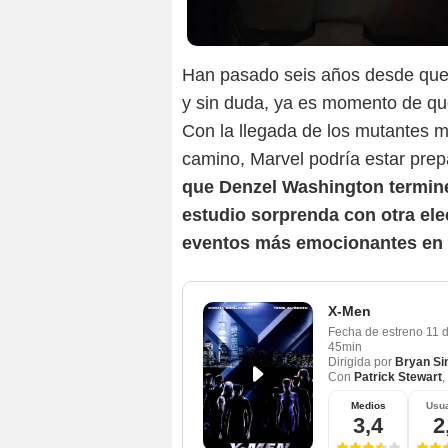
Han pasado seis años desde que F
y sin duda, ya es momento de qu
Con la llegada de los mutantes 
camino, Marvel podría estar prep
que Denzel Washington termine
estudio sorprenda con otra el
eventos más emocionantes en l
X-Men
Fecha de estreno
11 
45min
Dirigida por
Bryan Si
Con
Patrick Stewart
,
Medios
Usua
3,4
2