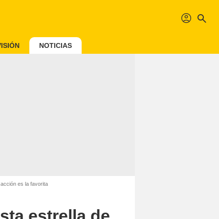
profil
search
ISIÓN
NOTICIAS
acción es la favorita
ta estrella de