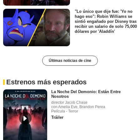
"Lo único que dije fue: 'Yo no
hago eso": Robin Williams se
sintió engañado por Disney tras
recibir un salario de solo 75,000
dólares por 'Aladdín'
Últimas noticias de cine
Estrenos más esperados
La Noche Del Demonio: Están Entre
Nosotros
director Jacob Chase
con Amelia Eve, Brandon Perea
Película - Terror
Tráiler