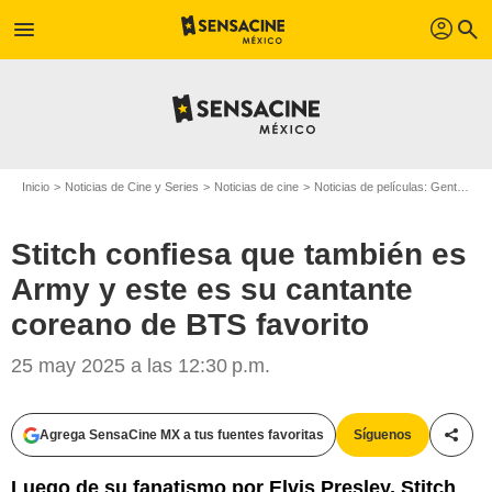
profil
menu
search
Inicio
Noticias de Cine y Series
Noticias de cine
Noticias de películas: Gente
St
Stitch confiesa que también es
Army y este es su cantante
coreano de BTS favorito
25 may 2025 a las 12:30 p.m.
Agrega SensaCine MX a tus fuentes favoritas
Síguenos
Compa
Luego de su fanatismo por Elvis Presley, Stitch