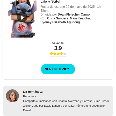
Lilo y Stitch
Fecha de estreno
22 de mayo de 2025
|
1h
48min
Dirigida por
Dean Fleischer Camp
Con
Chris Sanders
,
Maia Kealoha
,
Sydney Elizabeth Agudong
Usuarios
3,9
VER EN DISNEY
+
Liz Hernández
Redactora
Comparto cumpleaños con Chantal Akerman y Forrest Gump. Crecí
aterrorizada por David Lynch y soy la fan número uno de Antoine
Doinel.