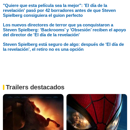
"Quiere que esta película sea la mejor": 'El día de la
revelación' pasó por 42 borradores antes de que Steven
Spielberg consiguiera el guion perfecto
Los nuevos directores de terror que ya conquistaron a
Steven Spielberg: ‘Backrooms’ y ‘Obsesión’ reciben el apoyo
del director de 'El día de la revelación'
Steven Spielberg está seguro de algo: después de ‘El día de
la revelación’, el retiro no es una opción
Trailers destacados