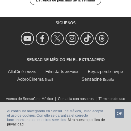
Estrenos de películas de la semana
SÍGUENOS
SENSACINE MÉXICO EN EL EXTRANJERO
AlloCiné
Filmstarts
Beyazperde
Francia
Alemania
Turquía
AdoroCinema
Sensacine
Brasil
España
Acerca de SensaCine México
|
Contacta con nosotros
|
Términos de uso
|
Política de Privacidad
|
©SensaCine México
Al continuar navegando en SensaCine México, usted acepta
OK
el uso de cookies. Con ello se garantiza el correcto
funcionamiento de nuestros servicios.
Mira nuestra política de
privacidad