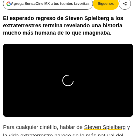
Agrega SensaCine MX a tus fuentes favoritas
Síguenos
Compa
El esperado regreso de Steven Spielberg a los
extraterrestres termina revelando una historia
mucho más humana de lo que imaginaba.
Para cualquier cinéfilo, hablar de
Steven Spielberg
y
la vida extraterrestre parece de lo más natural del