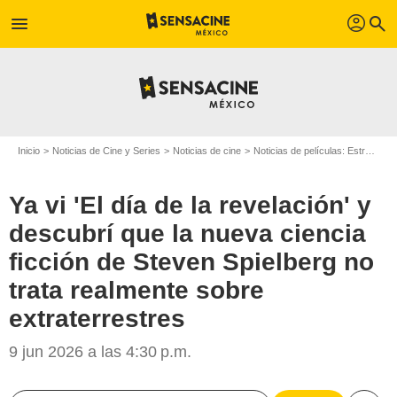
profil
menu
search
Inicio
Noticias de Cine y Series
Noticias de cine
Noticias de películas: Estreno de película
Ya vi 'El día de la revelación' y
descubrí que la nueva ciencia
ficción de Steven Spielberg no
trata realmente sobre
extraterrestres
9 jun 2026 a las 4:30 p.m.