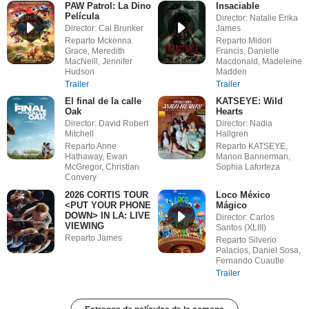
PAW Patrol: La Dino
Insaciable
Película
Director: Natalie Erika
Director: Cal Brunker
James
Reparto Mckenna
Reparto Midori
Grace, Meredith
Francis, Danielle
MacNeill, Jennifer
Macdonald, Madeleine
Hudson
Madden
Trailer
Trailer
El final de la calle
KATSEYE: Wild
Oak
Hearts
Director: David Robert
Director: Nadia
Mitchell
Hallgren
Reparto Anne
Reparto KATSEYE,
Hathaway, Ewan
Manon Bannerman,
McGregor, Christian
Sophia Laforteza
Convery
2026 CORTIS TOUR
Loco México
<PUT YOUR PHONE
Mágico
DOWN> IN LA: LIVE
Director: Carlos
VIEWING
Santos (XLIII)
Reparto James
Reparto Silverio
Palacios, Daniel Sosa,
Fernando Cuautle
Trailer