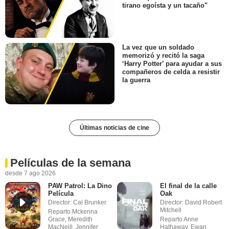
tirano egoísta y un tacaño"
La vez que un soldado
memorizó y recitó la saga
‘Harry Potter’ para ayudar a sus
compañeros de celda a resistir
la guerra
Últimas noticias de cine
Películas de la semana
desde 7 ago 2026
PAW Patrol: La Dino
El final de la calle
Película
Oak
Director: Cal Brunker
Director: David Robert
Mitchell
Reparto Mckenna
Grace, Meredith
Reparto Anne
MacNeill, Jennifer
Hathaway, Ewan