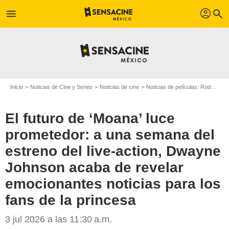
profil
menu
search
Inicio
Noticias de Cine y Series
Noticias de cine
Noticias de películas: Rodajes
El futuro de ‘Moana’ luce
prometedor: a una semana del
estreno del live-action, Dwayne
Johnson acaba de revelar
emocionantes noticias para los
fans de la princesa
3 jul 2026 a las 11:30 a.m.