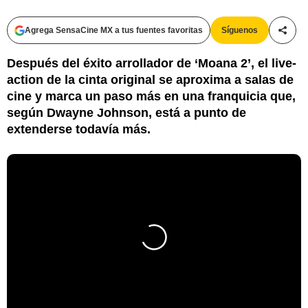
Agrega SensaCine MX a tus fuentes favoritas
Síguenos
Compa
Después del éxito arrollador de ‘Moana 2’, el live-
action de la cinta original se aproxima a salas de
cine y marca un paso más en una franquicia que,
según Dwayne Johnson, está a punto de
extenderse todavía más.