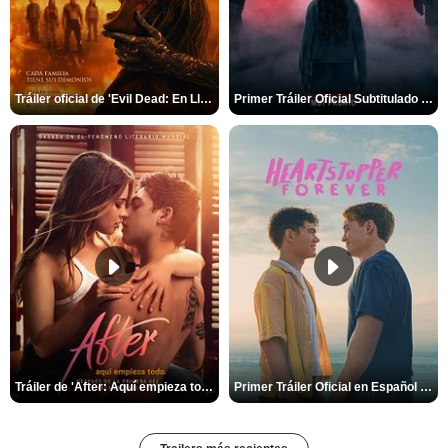
Tráiler oficial de 'Evil Dead: En Llamas'
Primer Tráiler Oficial Subtitulado de 'La Noche Del Demonio: Están Entre Nosotros'
Tráiler de 'After: Aquí empieza todo'
Primer Tráiler Oficial en Español de 'Heartstopper Forever'