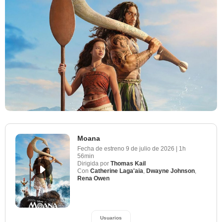
Moana
Fecha de estreno
9 de julio de 2026
|
1h
56min
Dirigida por
Thomas Kail
Con
Catherine Laga'aia
,
Dwayne Johnson
,
Rena Owen
Usuarios