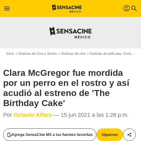
profil
menu
search
Inicio
Noticias de Cine y Series
Noticias de cine
Noticias de películas: Gente
Cl
Clara McGregor fue mordida
por un perro en el rostro y así
acudió al estreno de 'The
Birthday Cake'
Por
Octavio Alfaro
— 15 jun 2021 a las 1:26 p.m.
Agrega SensaCine MX a tus fuentes favoritas
Síguenos
Compa