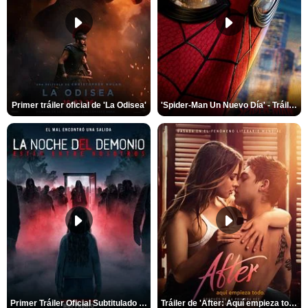
Primer tráiler oficial de 'La Odisea'
'Spider-Man Un Nuevo Día' - Tráiler oficial subtitulado
Primer Tráiler Oficial Subtitulado de 'La Noche Del Demonio: Están Entre Nosotros'
Tráiler de 'After: Aquí empieza todo'