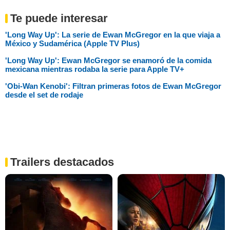
Te puede interesar
'Long Way Up': La serie de Ewan McGregor en la que viaja a
México y Sudamérica (Apple TV Plus)
'Long Way Up': Ewan McGregor se enamoró de la comida
mexicana mientras rodaba la serie para Apple TV+
'Obi-Wan Kenobi': Filtran primeras fotos de Ewan McGregor
desde el set de rodaje
Trailers destacados