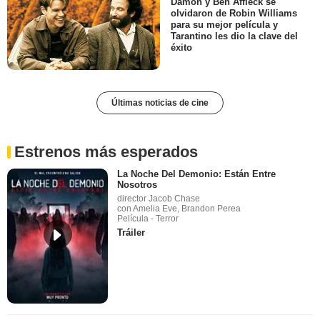
Damon y Ben Affleck se
olvidaron de Robin Williams
para su mejor película y
Tarantino les dio la clave del
éxito
Últimas noticias de cine
Estrenos más esperados
La Noche Del Demonio: Están Entre
Nosotros
director Jacob Chase
con Amelia Eve, Brandon Perea
Película - Terror
Tráiler