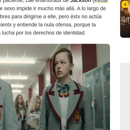
y paciente, cae enamoradx de
Jackson
(
Kedar
4
 de sexo impide ir mucho más allá. A lo largo de
bres para dirigirse a elle, pero éstx no actúa
cientx y entiende la nula ofensa, porque la
 lucha por los derechos de identidad.