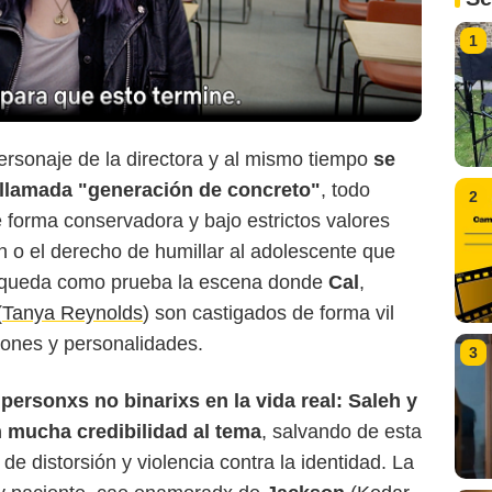
1
ersonaje de la directora y al mismo tiempo
se
a llamada "generación de concreto"
, todo
2
forma conservadora y bajo estrictos valores
n o el derecho de humillar al adolescente que
Netflix
í queda como prueba la escena donde
Cal
,
(
Tanya Reynolds
) son castigados de forma vil
iones y personalidades.
3
personxs no binarixs en la vida real: Saleh y
 mucha credibilidad al tema
, salvando de esta
e distorsión y violencia contra la identidad. La