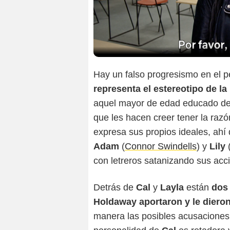
Hay un falso progresismo en el p
representa el estereotipo de l
aquel mayor de edad educado de 
que les hacen creer tener la razó
expresa sus propios ideales, ah
Adam
(
Connor Swindells
) y
Lily
con letreros satanizando sus acc
Detrás de
Cal
y
Layla
están
dos 
Holdaway aportaron y le dieron
manera las posibles acusaciones d