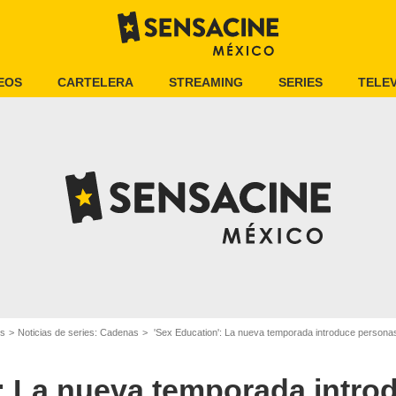
EOS
CARTELERA
STREAMING
SERIES
TELEV
es
Noticias de series: Cadenas
'Sex Education': La nueva temporada introduce personas 
': La nueva temporada intro