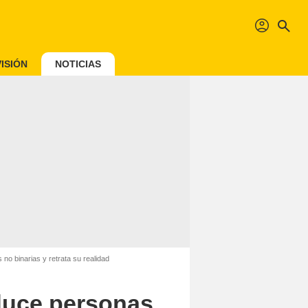
profil
search
ISIÓN
NOTICIAS
no binarias y retrata su realidad
duce personas