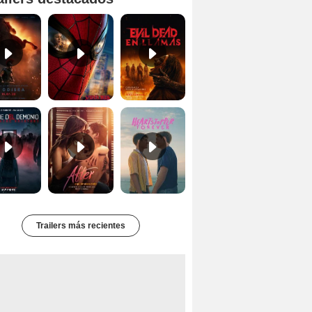
Primer tráiler oficial de 'La Odisea'
'Spider-Man Un Nuevo Día' - Tráiler oficial subtitulado
Tráiler oficial de 'Evil Dead: En Llamas'
Primer Tráiler Oficial Subtitulado de 'La Noche Del Demonio: Están Entre Nosotros'
Tráiler de 'After: Aquí empieza todo'
Primer Tráiler Oficial en Español de 'Heartstopper Forever'
Trailers más recientes