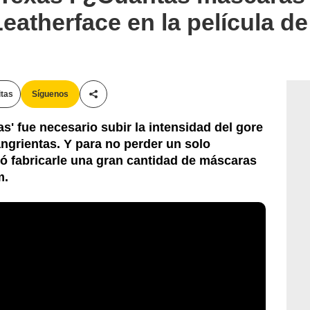
atherface en la película de 
itas
Síguenos
Compartir esta noticia
s' fue necesario subir la intensidad del gore
ngrientas. Y para no perder un solo
Bloody-Disgusting
ó fabricarle una gran cantidad de máscaras
m.