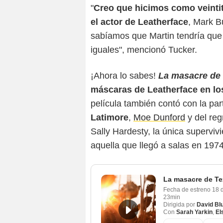
"
Creo que hicimos como veinti
el actor de Leatherface
, Mark B
sabíamos que Martin tendría que 
iguales", mencionó Tucker.
¡Ahora lo sabes!
La masacre de
máscaras de Leatherface en lo
película también contó con la par
Latimore
,
Moe Dunford
y del re
Sally Hardesty, la única supervivi
aquella que llegó a salas en 1974
La masacre de T
Fecha de estreno
18 
23min
Dirigida por
David Bl
Con
Sarah Yarkin
,
El