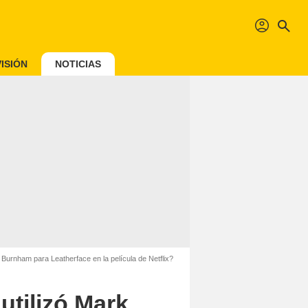
profil
search
ISIÓN
NOTICIAS
urnham para Leatherface en la película de Netflix?
utilizó Mark