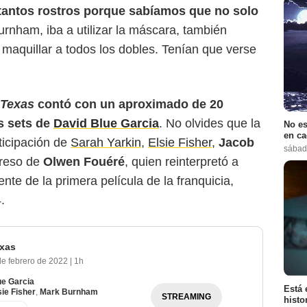
tantos rostros porque sabíamos que no solo
urnham, iba a utilizar la máscara, también
maquillar a todos los dobles. Tenían que verse
 Texas
contó con un aproximado de 20
s sets de
David Blue Garcia
. No olvides que la
No es
en ca
ticipación de
Sarah Yarkin
,
Elsie Fisher
,
Jacob
sábad
greso de
Olwen Fouéré
, quien reinterpretó a
ente de la primera película de la franquicia,
.
exas
de febrero de 2022
|
1h
ue Garcia
Está 
sie Fisher
,
Mark Burnham
STREAMING
histo