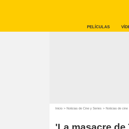
PELÍCULAS
VÍD
Inicio
Noticias de Cine y Series
Noticias de cine
'La masacre de 