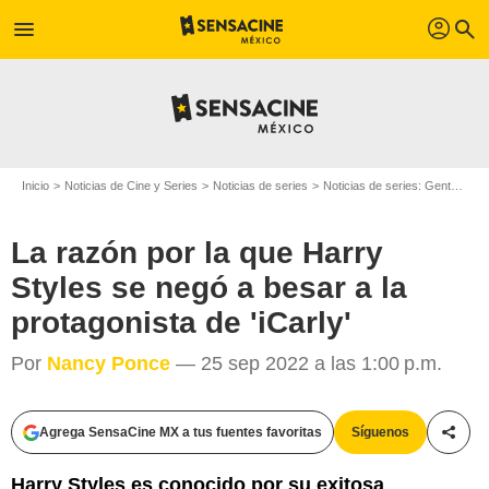
profil
menu
search
Inicio
Noticias de Cine y Series
Noticias de series
Noticias de series: Gente
La 
La razón por la que Harry
Styles se negó a besar a la
protagonista de 'iCarly'
Por
Nancy Ponce
— 25 sep 2022 a las 1:00 p.m.
Agrega SensaCine MX a tus fuentes favoritas
Síguenos
Compa
Harry Styles es conocido por su exitosa