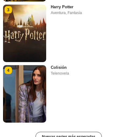
Harry Potter
3
Aventura
,
Fantasía
Colisión
4
Telenovela
Nuevas series más esperadas