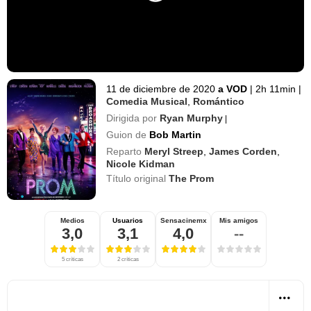
11 de diciembre de 2020
a VOD
|
2h 11min
|
Comedia Musical
,
Romántico
Dirigida por
Ryan Murphy
|
Guion de
Bob Martin
Reparto
Meryl Streep
,
James Corden
,
Nicole Kidman
Título original
The Prom
Medios
Usuarios
Sensacinemx
Mis amigos
3,0
3,1
4,0
--
5 críticas
2 críticas