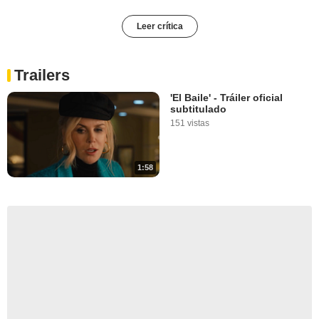
Leer crítica
Trailers
'El Baile' - Tráiler oficial
subtitulado
151 vistas
1:58