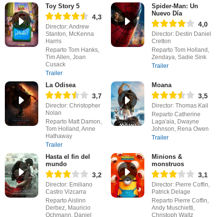
Toy Story 5
Spider-Man: Un
Nuevo Día
4,3
4,0
Director: Andrew
Stanton, McKenna
Director: Destin Daniel
Harris
Cretton
Reparto Tom Hanks,
Reparto Tom Holland,
Tim Allen, Joan
Zendaya, Sadie Sink
Cusack
Trailer
Trailer
La Odisea
Moana
3,7
3,5
Director: Christopher
Director: Thomas Kail
Nolan
Reparto Catherine
Reparto Matt Damon,
Laga'aia, Dwayne
Tom Holland, Anne
Johnson, Rena Owen
Hathaway
Trailer
Trailer
Hasta el fin del
Minions &
mundo
monstruos
3,2
3,1
Director: Emiliano
Director: Pierre Coffin,
Castro Vizcarra
Patrick Delage
Reparto Aislinn
Reparto Pierre Coffin,
Derbez, Mauricio
Andy Muschietti,
Ochmann, Daniel
Christoph Waltz