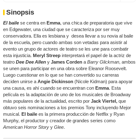
Sinopsis
El baile
se centra en
Emma
, una chica de preparatoria que vive
en Edgewater, una ciudad que se caracteriza por ser muy
conservadora. Ella es lesbiana y desea llevar a su novia al baile
de la escuela, pero cuando ambas son vetadas para asistir al
evento un grupo de actores de teatro se les une para combatir
esta injusticia.
Meryl Streep
interpretará el papel de la actriz de
teatro
Dee Dee Allen
y
James Corden
a
Barry Glickman
, ambos
se unen para participar en una obra sobre Eleanor Roosevelt.
Luego cuestionar en lo que se han convertido su carreras
deciden unirse a
Angie Dickinson
(Nicole Kidman) para apoyar
una causa, es ahí cuando se encuentran con
Emma
. Esta
película es la adaptación de uno de los musicales de Broadway
más populares de la actualidad, escrito por
Jack Viertel,
que
obtuvo seis nominaciones a los premios Tony incluyendo Mejor
musical.
El baile
es la primera producción de Netflix y Ryan
Murphy, el productor y creador de grandes series como
American Horror Story
y
Glee
.