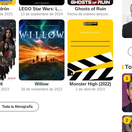
drón
LEGO Star Wars: La reconstrucción de la galaxia
Ghosts of Ruin
 de 2025
13 de septiembre de 2024
Fecha de estreno desconocida
To
1
 6
Willow
Monster High (2022)
e 2023
30 de noviembre de 2022
1 de abril de 2023
Toda la filmografía
2