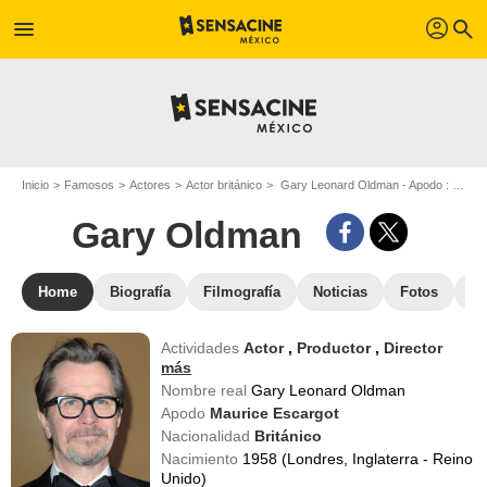
profil
menu
search
Inicio
Famosos
Actores
Actor británico
Gary Leonard Oldman - Apodo : Gary Oldman
Gary Oldman
Home
Biografía
Filmografía
Noticias
Fotos
St
Actividades
Actor
,
Productor
,
Director
más
Nombre real
Gary Leonard Oldman
Apodo
Maurice Escargot
Nacionalidad
Británico
Nacimiento
1958 (Londres, Inglaterra - Reino
Unido)