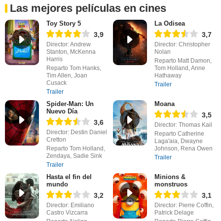
Las mejores películas en cines
Toy Story 5
La Odisea
3,9
3,7
Director: Andrew
Director: Christopher
Stanton, McKenna
Nolan
Harris
Reparto Matt Damon,
Reparto Tom Hanks,
Tom Holland, Anne
Tim Allen, Joan
Hathaway
Cusack
Trailer
Trailer
Spider-Man: Un
Moana
Nuevo Día
3,5
3,6
Director: Thomas Kail
Director: Destin Daniel
Reparto Catherine
Cretton
Laga'aia, Dwayne
Reparto Tom Holland,
Johnson, Rena Owen
Zendaya, Sadie Sink
Trailer
Trailer
Hasta el fin del
Minions &
mundo
monstruos
3,2
3,1
Director: Emiliano
Director: Pierre Coffin,
Castro Vizcarra
Patrick Delage