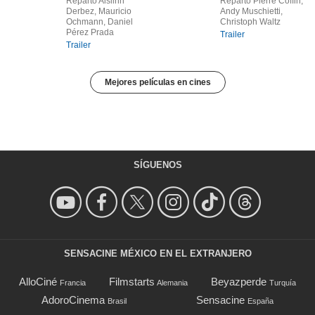
Reparto Aislinn
Reparto Pierre Coffin,
Derbez, Mauricio
Andy Muschietti,
Ochmann, Daniel
Christoph Waltz
Pérez Prada
Trailer
Trailer
Mejores películas en cines
SÍGUENOS
SENSACINE MÉXICO EN EL EXTRANJERO
AlloCiné
Filmstarts
Beyazperde
Francia
Alemania
Turquía
AdoroCinema
Sensacine
Brasil
España