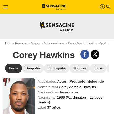
profil
menu
search
Inicio
Famosos
Actores
Actor americano
Corey Antonio Hawkins - Apodo : Corey Hawkins
Corey Hawkins
Home
Biografía
Filmografía
Noticias
Fotos
St
Actividades
Actor
,
Productor delegado
Nombre real
Corey Antonio Hawkins
Nacionalidad
Americano
Nacimiento
1988 (Washington - Estados
Unidos)
Edad
37
años