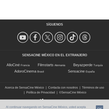
SÍGUENOS
SENSACINE MÉXICO EN EL EXTRANJERO
AlloCiné
Filmstarts
Beyazperde
Francia
Alemania
Turquía
AdoroCinema
Sensacine
Brasil
España
Acerca de SensaCine México
|
Contacta con nosotros
|
Términos de uso
|
Política de Privacidad
|
©SensaCine México
Al continuar navegando en SensaCine México, usted acepta