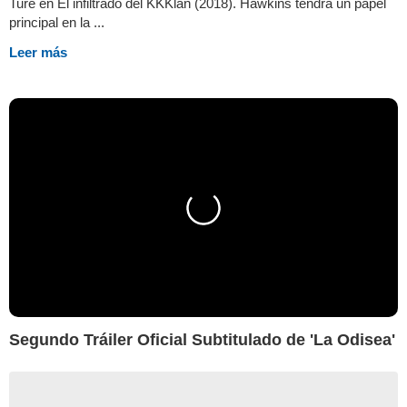
Ture en El infiltrado del KKKlan (2018). Hawkins tendrá un papel
principal en la ...
Leer más
Segundo Tráiler Oficial Subtitulado de 'La Odisea'