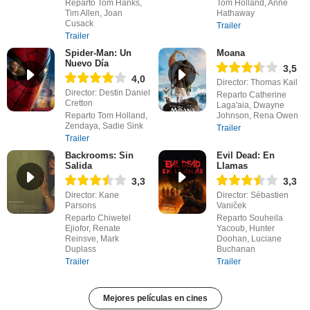
Reparto Tom Hanks,
Tom Holland, Anne
Tim Allen, Joan
Hathaway
Cusack
Trailer
Trailer
Spider-Man: Un
Moana
Nuevo Día
3,5
4,0
Director: Thomas Kail
Director: Destin Daniel
Reparto Catherine
Cretton
Laga'aia, Dwayne
Reparto Tom Holland,
Johnson, Rena Owen
Zendaya, Sadie Sink
Trailer
Trailer
Backrooms: Sin
Evil Dead: En
Salida
Llamas
3,3
3,3
Director: Kane
Director: Sébastien
Parsons
Vaniček
Reparto Chiwetel
Reparto Souheila
Ejiofor, Renate
Yacoub, Hunter
Reinsve, Mark
Doohan, Luciane
Duplass
Buchanan
Trailer
Trailer
Mejores películas en cines