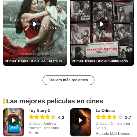
Primer Tráiler Oficial de 'Hasta el fin del mundo'
Primer Tráiler Oficial Subtitulado de 'Una última aventura: Detrás de cámaras de Stranger Things 5'
Trailers más recientes
Las mejores películas en cines
Toy Story 5
La Odisea
4,3
3,7
Director: Andrew
Director: Christopher
Stanton, McKenna
Nolan
Harris
Reparto Matt Damon,