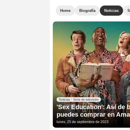
Home
Biografía
Noticias
S
Noticias - Serie de televisión
'Sex Education': Así de b
puedes comprar en Ama
lunes, 25 de septiembre de 2023