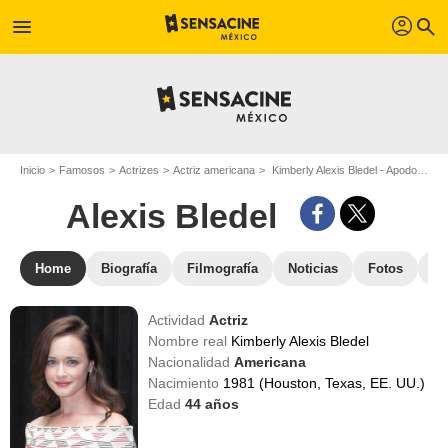
profil
menu
search
Inicio
Famosos
Actrizes
Actriz americana
Kimberly Alexis Bledel - Apodo : Alexis Bledel
Alexis Bledel
Home
Biografía
Filmografía
Noticias
Fotos
St
Actividad
Actriz
Nombre real
Kimberly Alexis Bledel
Nacionalidad
Americana
Nacimiento
1981 (Houston, Texas, EE. UU.)
Edad
44
años