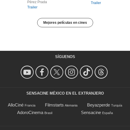
Pérez Prada
Trailer
Trailer
Mejores películas en cines
SÍGUENOS
SENSACINE MÉXICO EN EL EXTRANJERO
AlloCiné
Filmstarts
Beyazperde
Francia
Alemania
Turquía
AdoroCinema
Sensacine
Brasil
España