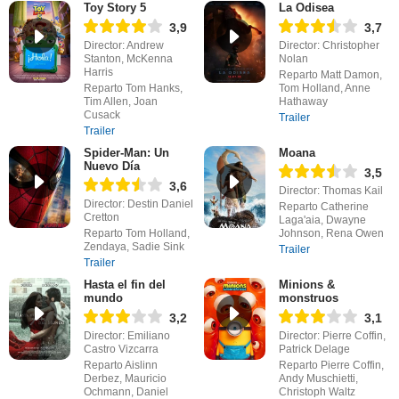
Toy Story 5
La Odisea
3,9
3,7
Director: Andrew
Director: Christopher
Stanton, McKenna
Nolan
Harris
Reparto Matt Damon,
Reparto Tom Hanks,
Tom Holland, Anne
Tim Allen, Joan
Hathaway
Cusack
Trailer
Trailer
Spider-Man: Un
Moana
Nuevo Día
3,5
3,6
Director: Thomas Kail
Director: Destin Daniel
Reparto Catherine
Cretton
Laga'aia, Dwayne
Reparto Tom Holland,
Johnson, Rena Owen
Zendaya, Sadie Sink
Trailer
Trailer
Hasta el fin del
Minions &
mundo
monstruos
3,2
3,1
Director: Emiliano
Director: Pierre Coffin,
Castro Vizcarra
Patrick Delage
Reparto Aislinn
Reparto Pierre Coffin,
Derbez, Mauricio
Andy Muschietti,
Ochmann, Daniel
Christoph Waltz