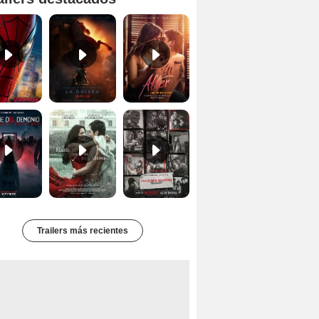
'Spider-Man Un Nuevo Día' - Tráiler oficial subtitulado
Primer tráiler oficial de 'La Odisea'
Tráiler de 'After: Aquí empieza todo'
Primer Tráiler Oficial Subtitulado de 'La Noche Del Demonio: Están Entre Nosotros'
Primer Tráiler Oficial de 'Hasta el fin del mundo'
Primer Tráiler Oficial Subtitulado de 'Una última aventura: Detrás de cámaras de Stranger Things 5'
Trailers más recientes