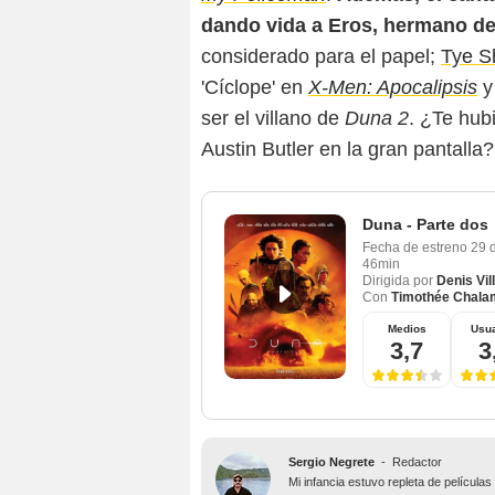
dando vida a Eros, hermano d
considerado para el papel;
Tye S
'Cíclope' en
X-Men: Apocalipsis
ser el villano de
Duna 2
. ¿Te hub
Austin Butler en la gran pantalla?
Duna - Parte dos
Fecha de estreno
29 
46min
Dirigida por
Denis Vi
Con
Timothée Chala
Medios
Usua
3,7
3
Sergio Negrete
-
Redactor
Mi infancia estuvo repleta de películas