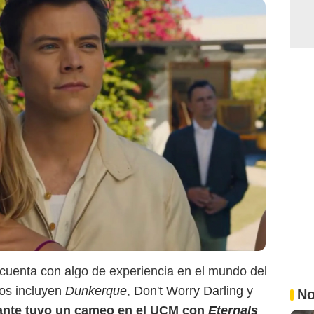
 cuenta con algo de experiencia en el mundo del
cos incluyen
Dunkerque
,
Don't Worry Darling
y
No
ante tuvo un cameo en el UCM con
Eternals