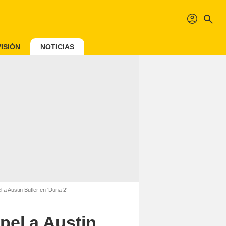
profil
search
ISIÓN
NOTICIAS
 a Austin Butler en 'Duna 2'
pel a Austin