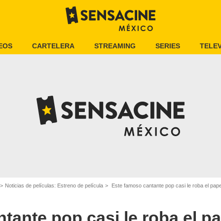
EOS
CARTELERA
STREAMING
SERIES
TELEV
Noticias de películas: Estreno de película
Este famoso cantante pop casi le roba el papel
tante pop casi le roba el pa