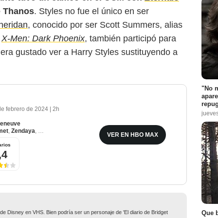
e Thanos
. Styles no fue el único en ser
heridan
, conocido por ser Scott Summers, alias
y
X-Men: Dark Phoenix
, también participó para
iera gustado ver a Harry Styles sustituyendo a
"No m
apare
repug
de febrero de 2024
|
2h
jueve
lleneuve
met
,
Zendaya
,
Rebecca Ferguson
VER EN HBO MAX
rios
,4
Que b
 de Disney en VHS. Bien podría ser un personaje de 'El diario de Bridget