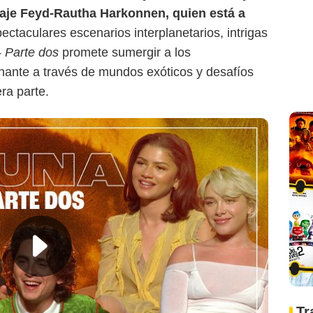
naje Feyd-Rautha Harkonnen, quien está a
ectaculares escenarios interplanetarios, intrigas
 Parte dos
promete sumergir a los
nante a través de mundos exóticos y desafíos
ra parte.
Vanity Fair
Tr