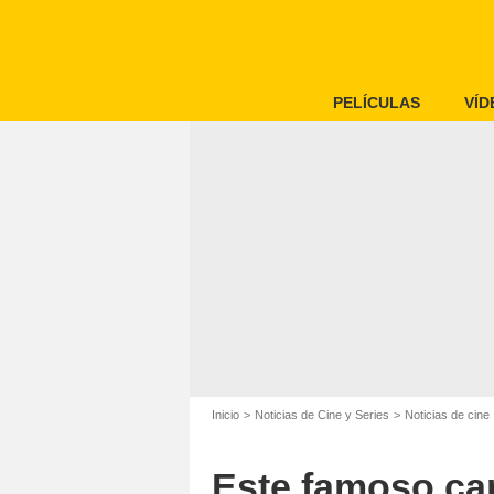
PELÍCULAS
VÍD
Inicio
Noticias de Cine y Series
Noticias de cine
Este famoso can