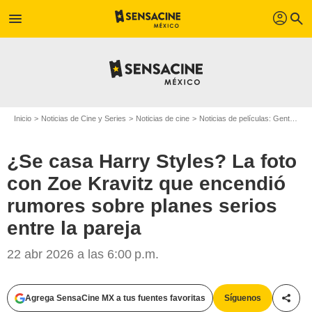
profil
menu
search
Inicio
Noticias de Cine y Series
Noticias de cine
Noticias de películas: Gente
¿S
¿Se casa Harry Styles? La foto
con Zoe Kravitz que encendió
rumores sobre planes serios
entre la pareja
22 abr 2026 a las 6:00 p.m.
Agrega SensaCine MX a tus fuentes favoritas
Síguenos
Compa