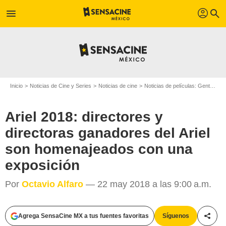
profil
menu
search
Inicio
Noticias de Cine y Series
Noticias de cine
Noticias de películas: Gente
Ar
Ariel 2018: directores y
directoras ganadores del Ariel
son homenajeados con una
exposición
Por
Octavio Alfaro
— 22 may 2018 a las 9:00 a.m.
Fotografía: Carlos Somonte
Agrega SensaCine MX a tus fuentes favoritas
Síguenos
Compa