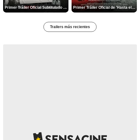
Primer Tráiler Oficial Subtitulado de 'Una última aventura: Detrás de cámaras de Stranger Things 5'
Primer Tráiler Oficial de 'Hasta el fin del mundo'
Trailers más recientes