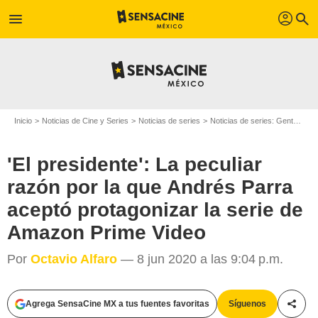
profil
menu
search
Inicio
Noticias de Cine y Series
Noticias de series
Noticias de series: Gente
'El
'El presidente': La peculiar
razón por la que Andrés Parra
aceptó protagonizar la serie de
Amazon Prime Video
Por
Octavio Alfaro
— 8 jun 2020 a las 9:04 p.m.
Agrega SensaCine MX a tus fuentes favoritas
Síguenos
Compa