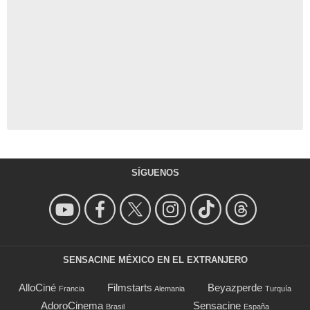
SÍGUENOS
SENSACINE MÉXICO EN EL EXTRANJERO
AlloCiné
Filmstarts
Beyazperde
Francia
Alemania
Turquía
AdoroCinema
Sensacine
Brasil
España