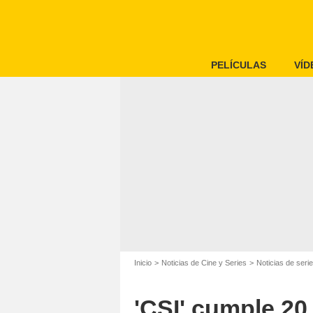
PELÍCULAS
VÍD
Inicio
Noticias de Cine y Series
Noticias de seri
'CSI' cumple 20