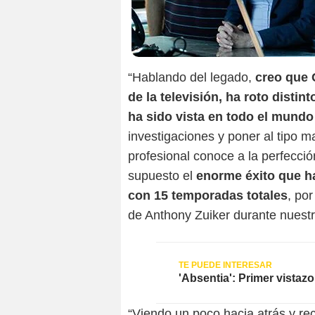
“Hablando del legado,
creo que 
de la televisión, ha roto distin
ha sido vista en todo el mundo
investigaciones y poner al tipo ma
profesional conoce a la perfección
supuesto el
enorme éxito que h
con 15 temporadas totales
, po
de Anthony Zuiker durante nuest
'Absentia': Primer vistazo
“Viendo un poco hacia atrás y re