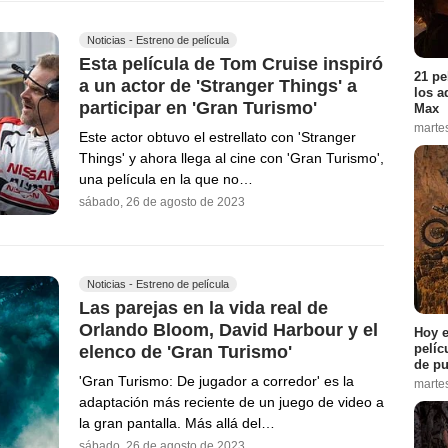
Noticias - Estreno de película
Esta película de Tom Cruise inspiró
21 pe
a un actor de 'Stranger Things' a
los a
participar en 'Gran Turismo'
Max
marte
Este actor obtuvo el estrellato con 'Stranger
Things' y ahora llega al cine con 'Gran Turismo',
una película en la que no…
sábado, 26 de agosto de 2023
Noticias - Estreno de película
Las parejas en la vida real de
Orlando Bloom, David Harbour y el
Hoy e
pelíc
elenco de 'Gran Turismo'
de pu
'Gran Turismo: De jugador a corredor' es la
marte
adaptación más reciente de un juego de video a
la gran pantalla. Más allá del…
sábado, 26 de agosto de 2023