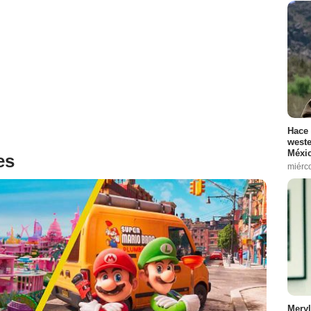
Hace 
weste
Méxic
es
miérc
Meryl