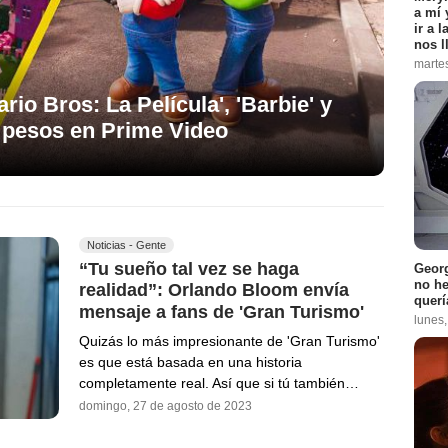
a mí 
ir a 
nos l
marte
io Bros: La Película', 'Barbie' y
9 pesos en Prime Video
Noticias - Gente
“Tu sueño tal vez se haga
Georg
no h
realidad”: Orlando Bloom envía
querí
mensaje a fans de 'Gran Turismo'
lunes
Quizás lo más impresionante de 'Gran Turismo'
es que está basada en una historia
completamente real. Así que si tú también…
domingo, 27 de agosto de 2023