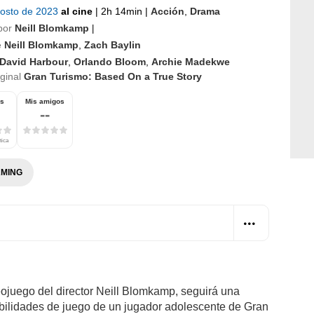
gosto de 2023
al cine
|
2h 14min
|
Acción
,
Drama
por
Neill Blomkamp
|
e
Neill Blomkamp
,
Zach Baylin
David Harbour
,
Orlando Bloom
,
Archie Madekwe
iginal
Gran Turismo: Based On a True Story
os
Mis amigos
--
tica
MING
eojuego del director Neill Blomkamp, seguirá una
habilidades de juego de un jugador adolescente de Gran