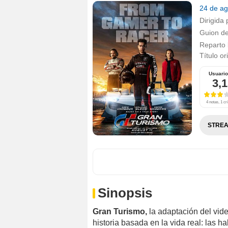
24 de a
Dirigida 
Guion d
Reparto
Título or
Usuari
3,1
4 notas, 1 crí
STREA
Sinopsis
Gran Turismo,
la adaptación del vid
historia basada en la vida real: las 