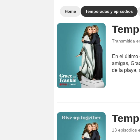
Home
Temporadas y episodios
Temp
Transmitida 
En el último
amigas, Grac
de la playa,
Temp
13 episodios