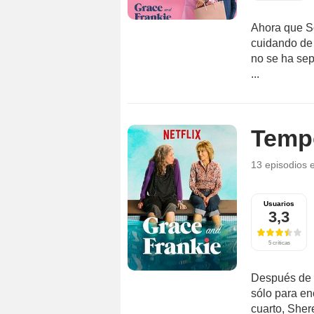
Ahora que So
cuidando de 
no se ha sep
...
Temp
13 episodios
Usuarios
3,3
5 críticas
Después de q
sólo para e
cuarto, Sher