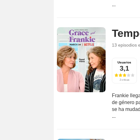
...
Temp
13 episodios
Usuarios
3,1
2 críticas
Frankie lleg
de género pa
se ha mudado
...