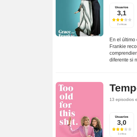
Usuarios
3,1
2 críticas
En el último
Frankie reco
comprendien
diferente si n
Temp
13 episodios
Usuarios
3,0
1 crítica