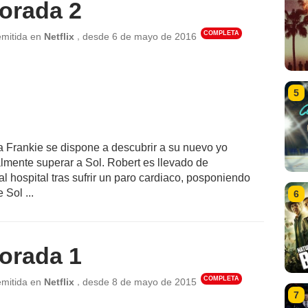
orada 2
COMPLETA
,
emitida en
Netflix
desde
6 de mayo de 2016
5
 Frankie se dispone a descubrir a su nuevo yo
lmente superar a Sol. Robert es llevado de
l hospital tras sufrir un paro cardiaco, posponiendo
 Sol ...
6
orada 1
COMPLETA
,
emitida en
Netflix
desde
8 de mayo de 2015
7