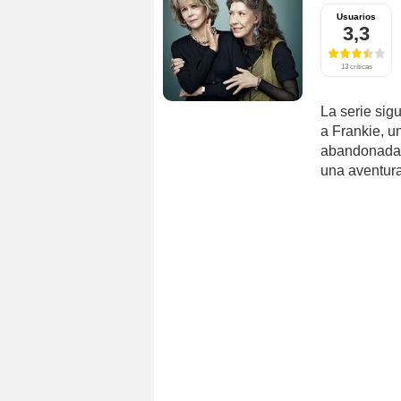
Usuarios
3,3
13 críticas
La serie sig
a Frankie, u
abandonadas
una aventura 