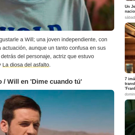
Un Je
nacio
sábado
gustarle a Will; una joven independiente, con
 actuación, aunque un tanto confusa en sus
detrás del personaje, actriz que estuvo
y
La diosa del asfalto
.
7 imá
 / Will en 'Dime cuando tú'
trans
'Fran
domin