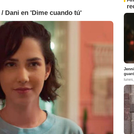
re
/ Dani en 'Dime cuando tú'
Jenni
guard
lunes,