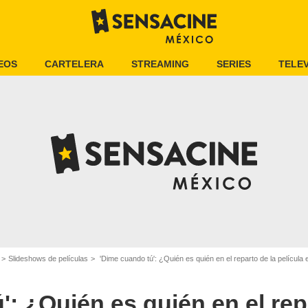
EOS
CARTELERA
STREAMING
SERIES
TELEV
Slideshows de películas
'Dime cuando tú': ¿Quién es quién en el reparto de la película e
': ¿Quién es quién en el rep