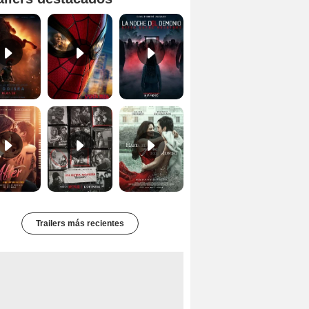
Primer tráiler oficial de 'La Odisea'
'Spider-Man Un Nuevo Día' - Tráiler oficial subtitulado
Primer Tráiler Oficial Subtitulado de 'La Noche Del Demonio: Están Entre Nosotros'
Tráiler de 'After: Aquí empieza todo'
Primer Tráiler Oficial Subtitulado de 'Una última aventura: Detrás de cámaras de Stranger Things 5'
Primer Tráiler Oficial de 'Hasta el fin del mundo'
Trailers más recientes