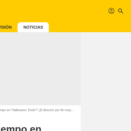
profil
search
ISIÓN
NOTICIAS
en 'Halloween: Ends'? ¡El director por fin responde!
tiempo en