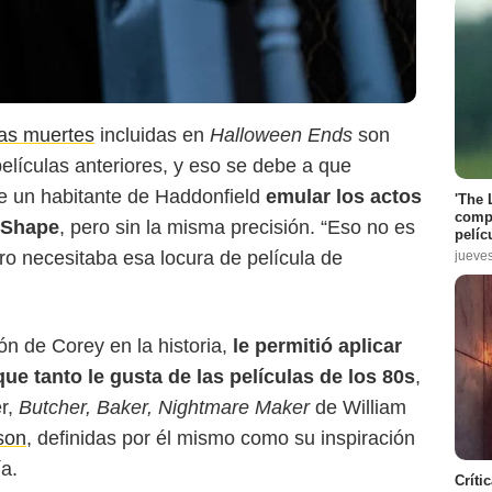
Universal Pictures
las muertes
incluidas en
Halloween Ends
son
elículas anteriores, y eso se debe a que
de un habitante de Haddonfield
emular los actos
'The 
compl
e Shape
, pero sin la misma precisión. “Eso no es
pelíc
ro necesitaba esa locura de película de
jueve
ón de Corey en la historia,
le permitió aplicar
que tanto le gusta de las películas de los 80s
,
r,
Butcher, Baker, Nightmare Maker
de William
son
, definidas por él mismo como su inspiración
ía.
Críti