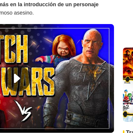
 más en la introducción de un personaje
amoso asesino.
Tr
Universal Pictures