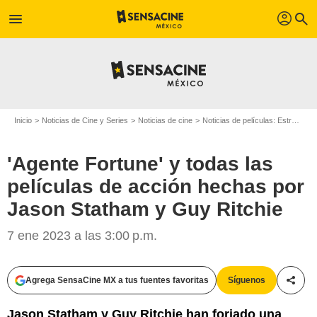
profil
menu
search
Inicio
Noticias de Cine y Series
Noticias de cine
Noticias de películas: Estreno de película
'Agente Fortune' y todas las
películas de acción hechas por
Jason Statham y Guy Ritchie
7 ene 2023 a las 3:00 p.m.
Agrega SensaCine MX a tus fuentes favoritas
Síguenos
Compa
Jason Statham y Guy Ritchie han forjado una