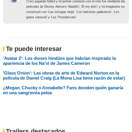
Crecí jugando fútbol y mi primer contacto con el cine fue mediante las
películas de Disney. Atesoro 'Aladdín', 'El rey león'; y mi imaginario se
construyó con 'Las tortugas ninja', 'Los halcones galácticos', 'Los
gatos samurái' y 'Los Thundercats'
Te puede interesar
'Avatar 2': Los dioses hindúes que habrían inspirado la
apariencia de los Na'vi de James Cameron
'Glass Onion': Las obras de arte de Edward Norton en la
película de Daniel Craig (La Mona Lisa tiene razón de estar)
¿Megan, Chucky o Annabelle? Fans deciden quién ganaría
en una sangrienta pelea
Trailers destacados