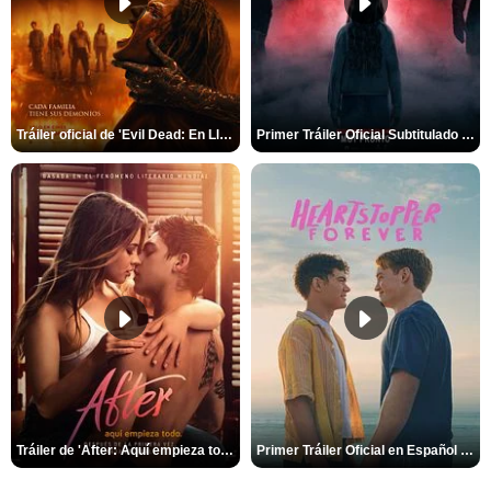
Tráiler oficial de 'Evil Dead: En Llamas'
Primer Tráiler Oficial Subtitulado de 'La Noche Del Demonio: Están Entre Nosotros'
Tráiler de 'After: Aquí empieza todo'
Primer Tráiler Oficial en Español de 'Heartstopper Forever'