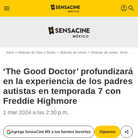
profil
menu
search
Inicio
Noticias de Cine y Series
Noticias de series
Noticias de series: Serie de televisión
‘The Good Doctor’ profundizará
en la experiencia de los padres
autistas en temporada 7 con
Freddie Highmore
1 mar 2024 a las 2:30 p.m.
Agrega SensaCine MX a tus fuentes favoritas
Síguenos
Compa