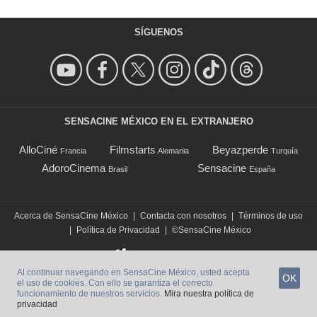
SÍGUENOS
SENSACINE MÉXICO EN EL EXTRANJERO
AlloCiné
Filmstarts
Beyazperde
Francia
Alemania
Turquía
AdoroCinema
Sensacine
Brasil
España
Acerca de SensaCine México
|
Contacta con nosotros
|
Términos de uso
|
Política de Privacidad
|
©SensaCine México
Al continuar navegando en SensaCine México, usted acepta
OK
el uso de cookies. Con ello se garantiza el correcto
funcionamiento de nuestros servicios.
Mira nuestra política de
privacidad