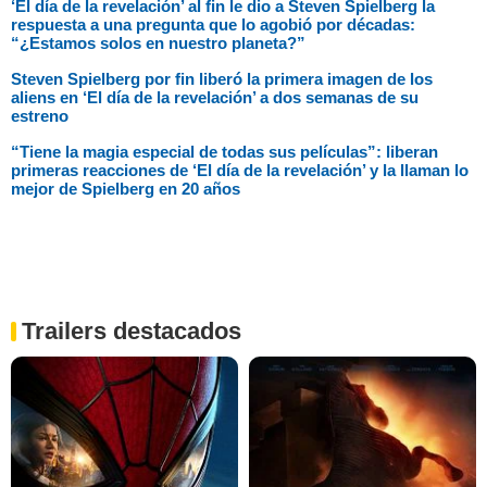
‘El día de la revelación’ al fin le dio a Steven Spielberg la
respuesta a una pregunta que lo agobió por décadas:
“¿Estamos solos en nuestro planeta?”
Steven Spielberg por fin liberó la primera imagen de los
aliens en ‘El día de la revelación’ a dos semanas de su
estreno
“Tiene la magia especial de todas sus películas”: liberan
primeras reacciones de ‘El día de la revelación’ y la llaman lo
mejor de Spielberg en 20 años
Trailers destacados