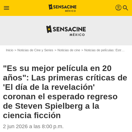
profil
menu
search
Inicio
Noticias de Cine y Series
Noticias de cine
Noticias de películas: Estreno de película
"Es su mejor película en 20
años": Las primeras críticas de
'El día de la revelación'
coronan el esperado regreso
de Steven Spielberg a la
ciencia ficción
2 jun 2026 a las 8:00 p.m.