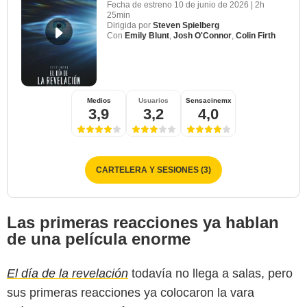
Fecha de estreno
10 de junio de 2026
|
2h
25min
Dirigida por
Steven Spielberg
Con
Emily Blunt
,
Josh O'Connor
,
Colin Firth
Medios
Usuarios
Sensacinemx
3,9
3,2
4,0
CARTELERA Y SESIONES (3)
Las primeras reacciones ya hablan
de una película enorme
El día de la revelación
todavía no llega a salas, pero
Amblin Entertainment
sus primeras reacciones ya colocaron la vara