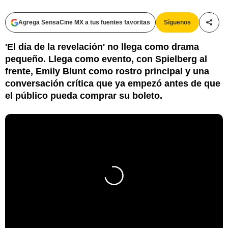
Agrega SensaCine MX a tus fuentes favoritas
Síguenos
Compa
'El día de la revelación' no llega como drama
pequeño. Llega como evento, con Spielberg al
frente, Emily Blunt como rostro principal y una
conversación crítica que ya empezó antes de que
el público pueda comprar su boleto.