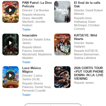
PAW Patrol: La Dino
El final de la calle
Película
Oak
Director: Cal Brunker
Director: David Robert
Mitchell
Reparto Mckenna
Grace, Meredith
Reparto Anne
MacNeill, Jennifer
Hathaway, Ewan
Hudson
McGregor, Christian
Convery
Trailer
Insaciable
KATSEYE: Wild
Hearts
Director: Natalie Erika
James
Director: Nadia
Hallgren
Reparto Midori
Francis, Danielle
Reparto KATSEYE,
Macdonald, Madeleine
Manon Bannerman,
Madden
Sophia Laforteza
Trailer
Loco México
2026 CORTIS TOUR
Mágico
<PUT YOUR PHONE
DOWN> IN LA: LIVE
Director: Carlos
VIEWING
Santos (XLIII)
Reparto James
Reparto Silverio
Palacios, Daniel Sosa,
Fernando Cuautle
Trailer