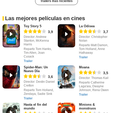
Trailers más recientes
Las mejores películas en cines
Toy Story 5
La Odisea
3,9
3,7
Director: Andrew
Director: Christopher
Stanton, McKenna
Nolan
Harris
Reparto Matt Damon,
Reparto Tom Hanks,
Tom Holland, Anne
Tim Allen, Joan
Hathaway
Cusack
Trailer
Trailer
Spider-Man: Un
Moana
Nuevo Día
3,5
3,6
Director: Thomas Kail
Director: Destin Daniel
Reparto Catherine
Cretton
Laga'aia, Dwayne
Reparto Tom Holland,
Johnson, Rena Owen
Zendaya, Sadie Sink
Trailer
Trailer
Hasta el fin del
Minions &
mundo
monstruos