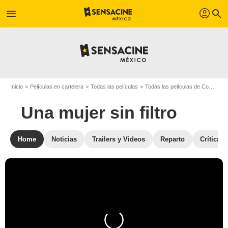
profil
menu
search
Inicio
Películas en cartelera
Todas las películas
Todas las películas de Comedia
Una mujer sin filtro
Home
Noticias
Trailers y Videos
Reparto
Crítica 