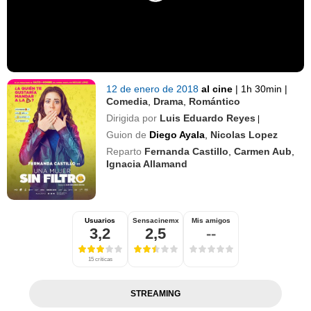
12 de enero de 2018
al cine
|
1h 30min
|
Comedia
,
Drama
,
Romántico
Dirigida por
Luis Eduardo Reyes
|
Guion de
Diego Ayala
,
Nicolas Lopez
Reparto
Fernanda Castillo
,
Carmen Aub
,
Ignacia Allamand
Usuarios
Sensacinemx
Mis amigos
3,2
2,5
--
15 críticas
STREAMING