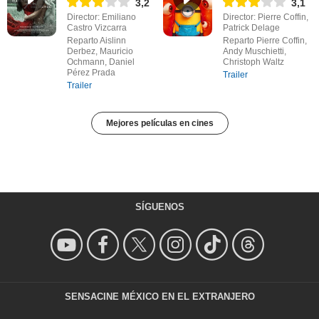
3,2
3,1
Director: Emiliano
Director: Pierre Coffin,
Castro Vizcarra
Patrick Delage
Reparto Aislinn
Reparto Pierre Coffin,
Derbez, Mauricio
Andy Muschietti,
Ochmann, Daniel
Christoph Waltz
Pérez Prada
Trailer
Trailer
Mejores películas en cines
SÍGUENOS
SENSACINE MÉXICO EN EL EXTRANJERO