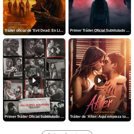
Tráiler oficial de 'Evil Dead: En Llamas'
Primer Tráiler Oficial Subtitulado de 'La Noche Del Demonio: Están Entre Nosotros'
Primer Tráiler Oficial Subtitulado de 'Una última aventura: Detrás de cámaras de Stranger Things 5'
Tráiler de 'After: Aquí empieza todo'