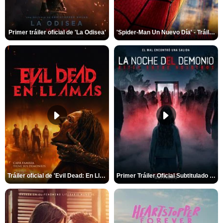
Primer tráiler oficial de 'La Odisea'
'Spider-Man Un Nuevo Día' - Tráiler oficial subtitulado
Tráiler oficial de 'Evil Dead: En Llamas'
Primer Tráiler Oficial Subtitulado de 'La Noche Del Demonio: Están Entre Nosotros'