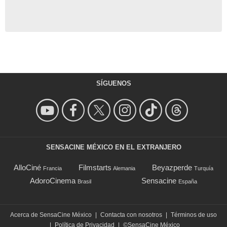
SÍGUENOS
SENSACINE MÉXICO EN EL EXTRANJERO
AlloCiné
Filmstarts
Beyazperde
Francia
Alemania
Turquía
AdoroCinema
Sensacine
Brasil
España
Acerca de SensaCine México
|
Contacta con nosotros
|
Términos de uso
|
Política de Privacidad
|
©SensaCine México