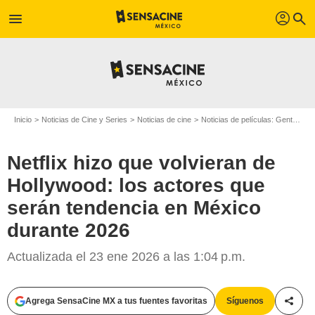
profil
menu
search
Inicio
Noticias de Cine y Series
Noticias de cine
Noticias de películas: Gente
Ne
Netflix hizo que volvieran de
Hollywood: los actores que
serán tendencia en México
durante 2026
Actualizada el 23 ene 2026 a las 1:04 p.m.
Agrega SensaCine MX a tus fuentes favoritas
Síguenos
Compa