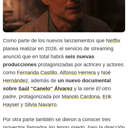
Como parte de los nuevos lanzamientos que
Netflix
planea realizar en 2026, el servicio de streaming
anunció que en total habrá
seis nuevas
producciones
protagonizadas por actrices y actores
como
Fernanda Castillo
,
Alfonso Herrera
y
Noé
Hernández
, además de
un nuevo documental
sobre
Saúl "Canelo" Álvarez
y la serie
El otro
padre
, protagonizada por
Manolo Cardona
,
Erik
Hayser
y
Silvia Navarro
.
Por otra parte también se dieron a conocer tres
proyectos llamados
No tengo miedo,
bajo la dirección