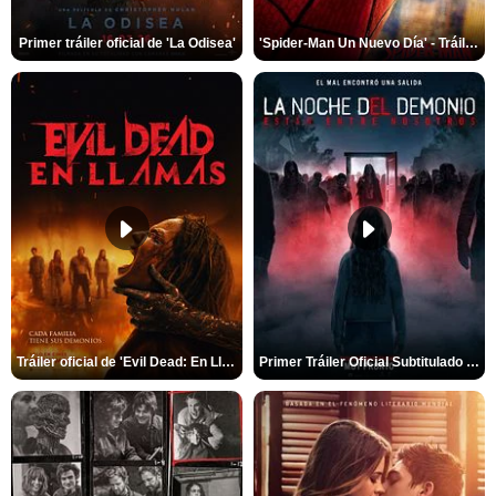
Primer tráiler oficial de 'La Odisea'
'Spider-Man Un Nuevo Día' - Tráiler oficial subtitulado
Tráiler oficial de 'Evil Dead: En Llamas'
Primer Tráiler Oficial Subtitulado de 'La Noche Del Demonio: Están Entre Nosotros'