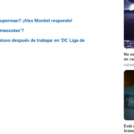
uperman? ¡Alex Montiel responde!
rmascotas'?
btuvo después de trabajar en 'DC Liga de
No es
en ca
sábad
Está 
histo