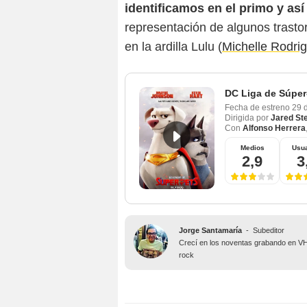
identificamos en el primo y as
representación de algunos trasto
en la ardilla Lulu (
Michelle Rodri
DC Liga de Súpe
Fecha de estreno
29 
Dirigida por
Jared St
Con
Alfonso Herrera
Medios
Usua
2,9
3
Jorge Santamaría
-
Subeditor
Crecí en los noventas grabando en VHS
rock