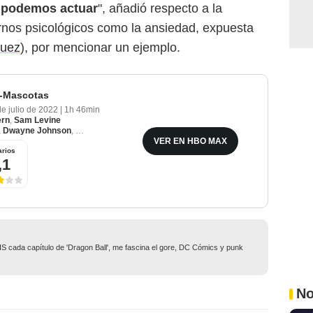
í podemos actuar
", añadió respecto a la
rnos psicológicos como la ansiedad, expuesta
guez
), por mencionar un ejemplo.
r-Mascotas
de julio de 2022
|
1h 46min
ern
,
Sam Levine
,
Dwayne Johnson
,
Kevin Hart
,
Kate McKinnon
VER EN HBO MAX
rios
,1
 cada capítulo de 'Dragon Ball', me fascina el gore, DC Cómics y punk
No