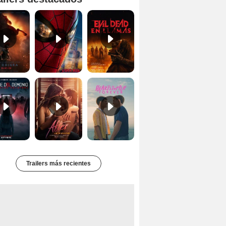
Primer tráiler oficial de 'La Odisea'
'Spider-Man Un Nuevo Día' - Tráiler oficial subtitulado
Tráiler oficial de 'Evil Dead: En Llamas'
Primer Tráiler Oficial Subtitulado de 'La Noche Del Demonio: Están Entre Nosotros'
Tráiler de 'After: Aquí empieza todo'
Primer Tráiler Oficial en Español de 'Heartstopper Forever'
Trailers más recientes