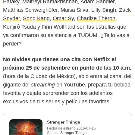
Pataky
,
Maitreyi Ramakrishnan
,
Adam Sandler
,
Matthias Schweighöfer
, Maisa Silva, Lilly Singh,
Zack
Snyder
,
Song Kang
,
Omar Sy
,
Charlize Theron
,
Kenjirô Tsuda y
Finn Wolfhard
son las estrellas que
ya confirmaron su asistencia a TUDUM. ¿Te lo vas a
perder?
No olvides que tienes una cita con Netflix el
próximo 25 de septiembre en punto de las 10 a.m.
(hora de la Ciudad de México), sólo entra al canal del
gigante del
streaming
en YouTube, prepara tu bebida
favorita y déjate sorprender con los adelantos
exclusivos de tus series y películas favoritas.
Stranger Things
Fecha de estreno
2016-07-15
Series :
Stranger Things