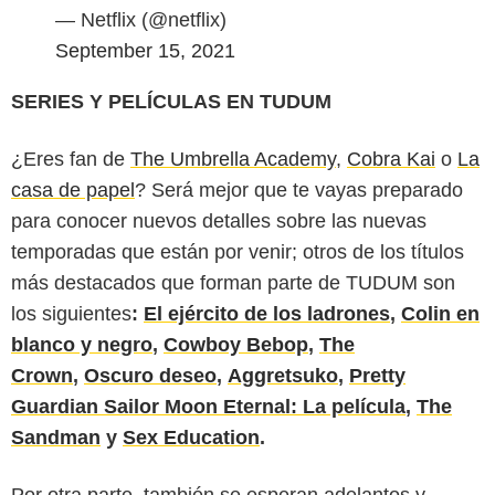
— Netflix (@netflix)
September 15, 2021
SERIES Y PELÍCULAS EN TUDUM
¿Eres fan de
The Umbrella Academy
,
Cobra Kai
o
La
casa de papel
? Será mejor que te vayas preparado
para conocer nuevos detalles sobre las nuevas
temporadas que están por venir; otros de los títulos
más destacados que forman parte de TUDUM son
los siguientes
:
El ejército de los ladrones
,
Colin en
blanco y negro
,
Cowboy Bebop
,
The
Crown
,
Oscuro deseo
,
Aggretsuko
,
Pretty
Guardian Sailor Moon Eternal: La película
,
The
Sandman
y
Sex Education
.
Por otra parte, también se esperan adelantos y