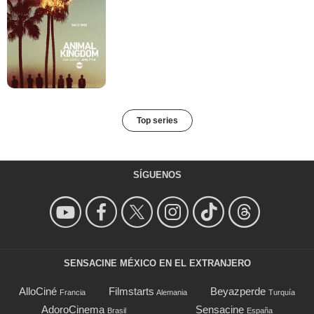
Top series
SÍGUENOS
SENSACINE MÉXICO EN EL EXTRANJERO
AlloCiné
Filmstarts
Beyazperde
Francia
Alemania
Turquía
AdoroCinema
Sensacine
Brasil
España