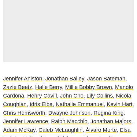
Jennifer Aniston
,
Jonathan Bailey
,
Jason Bateman
,
Zazie Beetz
,
Halle Berry
,
Millie Bobby Brown
,
Manolo
Cardona
,
Henry Cavill
,
John Cho
,
Lily Collins
,
Nicola
Coughlan
,
Idris Elba
,
Nathalie Emmanuel
,
Kevin Hart
,
Chris Hemsworth
,
Dwayne Johnson
,
Regina King
,
Jennifer Lawrence
,
Ralph Macchio
,
Jonathan Majors
,
Adam McKay
,
Caleb McLaughlin
,
Álvaro Morte
,
Elsa