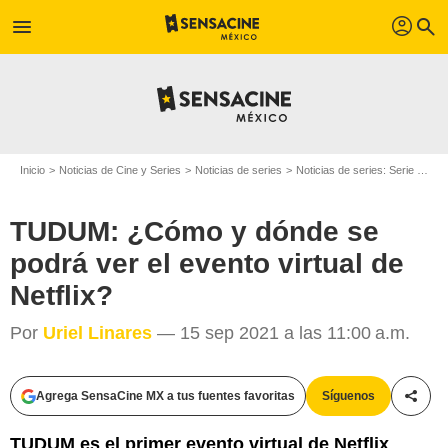
profil
menu
search
Inicio
Noticias de Cine y Series
Noticias de series
Noticias de series: Serie de televisión
TUDUM: ¿Cómo y dónde se
podrá ver el evento virtual de
Netflix?
Por
Uriel Linares
— 15 sep 2021 a las 11:00 a.m.
Agrega SensaCine MX a tus fuentes favoritas
Síguenos
Compa
TUDUM es el primer evento virtual de Netflix