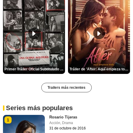
Primer Tráiler Oficial Subtitulado de 'Una última aventura: Detrás de cámaras de Stranger Things 5'
Tráiler de 'After: Aquí empieza todo'
Trailers más recientes
Series más populares
Rosario Tijeras
1
Acción
,
Drama
31 de octubre de 2016