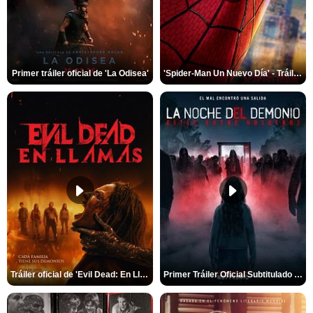
Primer tráiler oficial de 'La Odisea'
'Spider-Man Un Nuevo Día' - Tráiler oficial subtitulado
Tráiler oficial de 'Evil Dead: En Llamas'
Primer Tráiler Oficial Subtitulado de 'La Noche Del Demonio: Están Entre Nosotros'