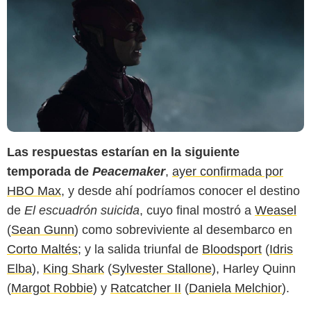
Las respuestas estarían en la siguiente
HBO Max
temporada de
Peacemaker
,
ayer confirmada por
HBO Max
, y desde ahí podríamos conocer el destino
de
El escuadrón suicida
, cuyo final mostró a
Weasel
(
Sean Gunn
) como sobreviviente al desembarco en
Corto Maltés
; y la salida triunfal de
Bloodsport
(
Idris
Elba
),
King Shark
(
Sylvester Stallone
), Harley Quinn
(
Margot Robbie
) y
Ratcatcher II
(
Daniela Melchior
).