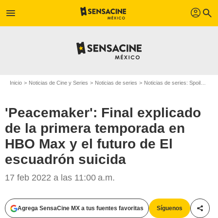
profil
menu
search
Inicio
Noticias de Cine y Series
Noticias de series
Noticias de series: Spoilers
'
'Peacemaker': Final explicado
de la primera temporada en
HBO Max y el futuro de El
escuadrón suicida
17 feb 2022 a las 11:00 a.m.
Agrega SensaCine MX a tus fuentes favoritas
Síguenos
Compa