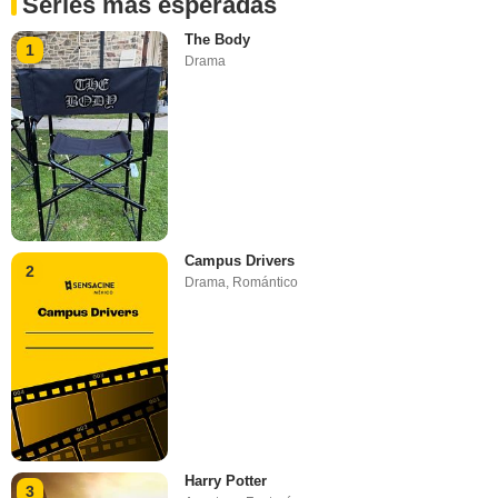
Series más esperadas
The Body
1
Drama
Campus Drivers
2
Drama
,
Romántico
Harry Potter
3