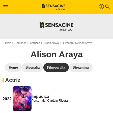
profil
menu
search
Inicio
Famosos
Actrizes
Alison Araya
Filmografía Alison Araya
Alison Araya
Home
Biografía
Filmografía
Streaming
Actriz
Impúdica
2022
Personaje: Captain Rivera