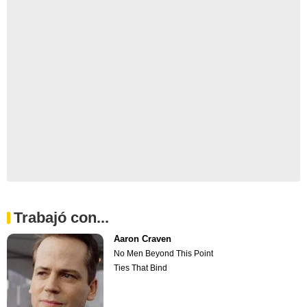
Trabajó con...
Aaron Craven
No Men Beyond This Point
Ties That Bind