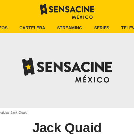
EOS
CARTELERA
STREAMING
SERIES
TELEV
oticias Jack Quaid
Jack Quaid