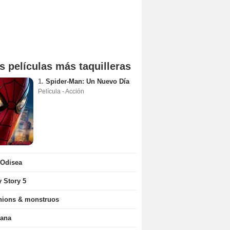
s películas más taquilleras
1.
Spider-Man: Un Nuevo Día
Película - Acción
 Odisea
y Story 5
nions & monstruos
ana