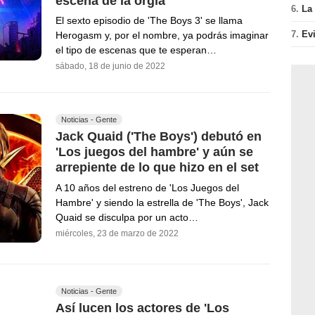
escena de la orgía
6.
La 
El sexto episodio de 'The Boys 3' se llama
7.
Ev
Herogasm y, por el nombre, ya podrás imaginar
el tipo de escenas que te esperan…
sábado, 18 de junio de 2022
Noticias - Gente
Jack Quaid ('The Boys') debutó en
'Los juegos del hambre' y aún se
arrepiente de lo que hizo en el set
A 10 años del estreno de 'Los Juegos del
Hambre' y siendo la estrella de 'The Boys', Jack
Quaid se disculpa por un acto…
miércoles, 23 de marzo de 2022
Noticias - Gente
Así lucen los actores de 'Los