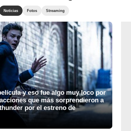
Noticias
Fotos
Streaming
película y eso fue algo muy loco por
reacciones que más sorprendieron a
hunder por el estreno de